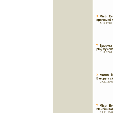
Mistr Ev
sportovců 
5.12.2009 
Buggyra 
plný výkon!
1.12.2009 
Martin 
Evropy v z
27.11.2009
Mistr E
hlavními ta
24.11.2009