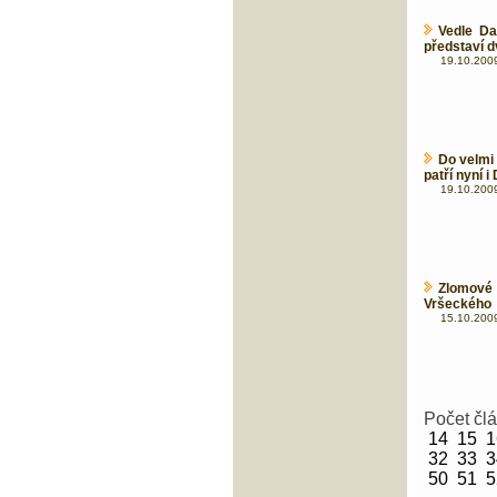
Vedle Da
představí d
19.10.2009
Do velmi 
patří nyní i
19.10.2009
Zlomové
Vršeckého
15.10.2009
Počet čl
14
15
1
32
33
3
50
51
5