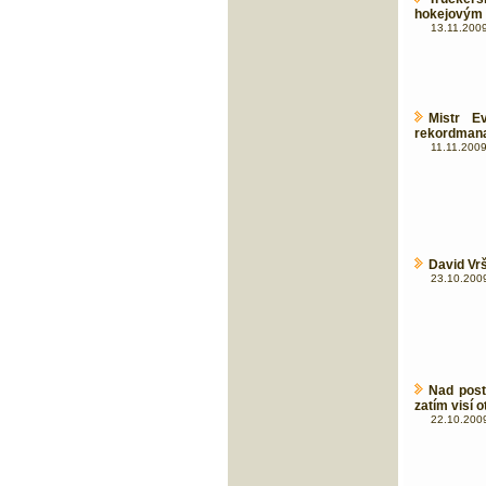
hokejovým 
13.11.2009
Mistr E
rekordmana
11.11.2009
David Vr
23.10.2009
Nad post
zatím visí o
22.10.2009