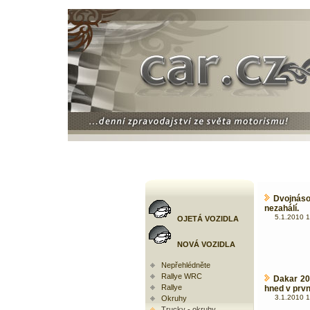
Dvojnáso
nezahálí.
5.1.2010 1
OJETÁ VOZIDLA
NOVÁ VOZIDLA
Nepřehlédněte
Rallye WRC
Dakar 20
Rallye
hned v prvn
3.1.2010 1
Okruhy
Trucky - okruhy