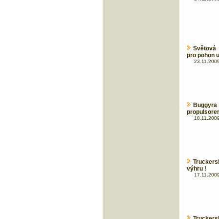
Světová 
pro pohon u
23.11.2009
Buggyra
propulsorem
18.11.2009
Truckers
výhru !
17.11.2009 
Trucker