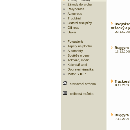
Závody do vrchu
Rallyecross
Autocross
Trucktrial
Ostatní disciplíny
Dvojnáso
Off road
Vršecký a j
23.12.2009
Dakar
Fotogalerie
Tapety na plochu
Buggyra o
Automobily
13.12.2009
Soutěže o ceny
Televize, média
Kalendář akcí
Dopravní tématika
Motor SHOP
Truckers
startovací stránka
8.12.2009 
oblíbená stránka
Buggyra 
7.12.2009 