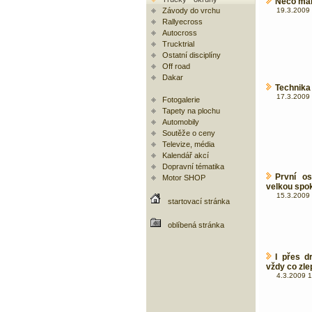
Něco mál
Závody do vrchu
19.3.2009 
Rallyecross
Autocross
Trucktrial
Ostatní disciplíny
Off road
Dakar
Technika 
17.3.2009 
Fotogalerie
Tapety na plochu
Automobily
Soutěže o ceny
Televize, média
Kalendář akcí
Dopravní tématika
První os
Motor SHOP
velkou spok
15.3.2009 
startovací stránka
oblíbená stránka
I přes d
vždy co zle
4.3.2009 1