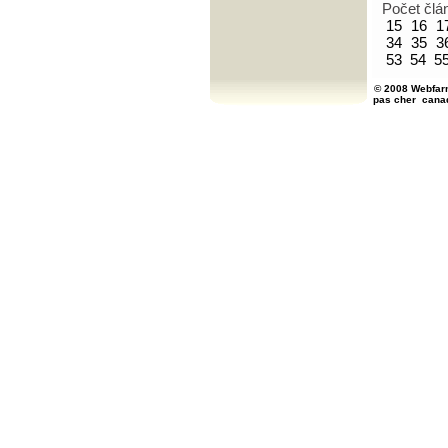
Počet člá
15
16
1
34
35
3
53
54
5
© 2008 Webfarm
pas cher
cana