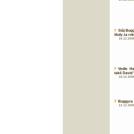
Stáj Bug
tituly za ro
16.12.2008
Vedle Ha
také David
16.12.2008
Buggyra m
12.12.2008