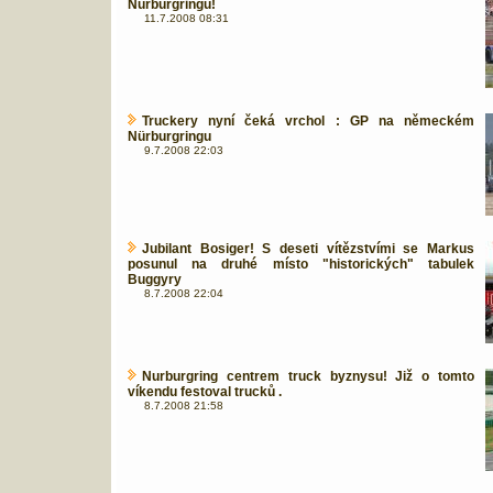
Nurburgringu!
11.7.2008 08:31
Truckery nyní čeká vrchol : GP na německém
Nürburgringu
9.7.2008 22:03
Jubilant Bosiger! S deseti vítězstvími se Markus
posunul na druhé místo "historických" tabulek
Buggyry
8.7.2008 22:04
Nurburgring centrem truck byznysu! Již o tomto
víkendu festoval trucků .
8.7.2008 21:58