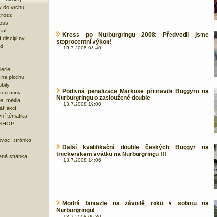
y do vrchu
cross
ross
ial
Kress po Nurburgringu 2008: Předvedli jsme
 disciplíny
stoprocentní výkon!
ad
15.7.2008 08:40
lerie
 na plochu
bily
Podivná penalizace Markuse připravila Buggyru na
e o ceny
Nurburgringu o zasloužené double
ze, média
13.7.2008 19:00
ář akcí
ní tématika
 SHOP
ovací stránka
Další kvalifikační double českých Buggyr na
truckerskem svátku na Nurburgringu !!!
bená stránka
13.7.2008 14:06
Modrá fantazie na závodě roku v sobotu na
Nurburgringu!
13.7.2008 00:30