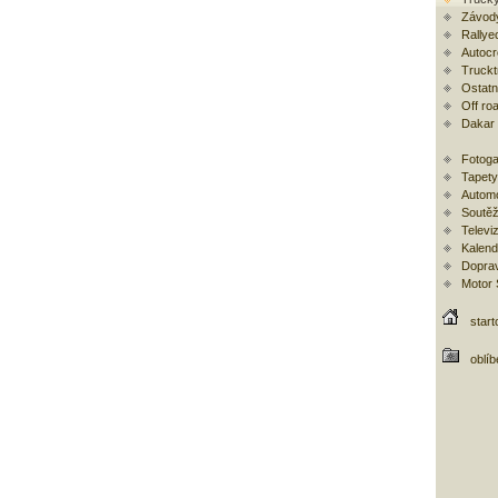
Závod
Rallye
Autoc
Trucktr
Ostatní
Off ro
Dakar
Fotoga
Tapety
Automo
Soutěž
Televi
Kalend
Doprav
Motor
start
oblí