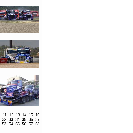
0
11
12
13
14
15
16
32
33
34
35
36
37
53
54
55
56
57
58