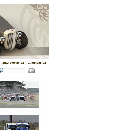
|
autorecenze.cz
|
automobil.cz