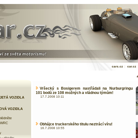
cars.cz
|
car.cz
Vršecký s Bosigerem nastřádali na Nurburgringu
101 bodů ze 108 možných a vládnou týmům!
17.7.2008 10:11
JETÁ VOZIDLA
OVÁ VOZIDLA
lédněte
e WRC
Obhájce truckerského titulu neztrácí víru!
16.7.2008 10:55
y
 - okruhy