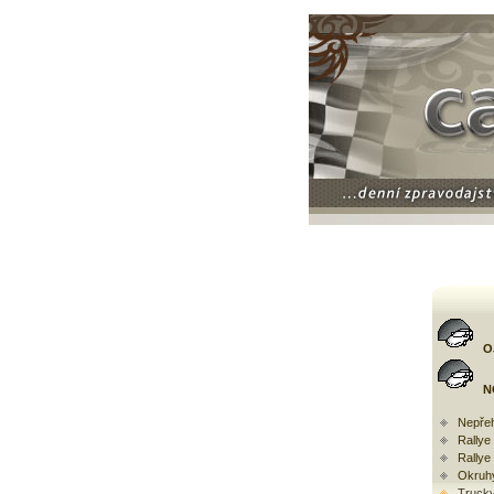
O
N
Nepřeh
Rally
Rallye
Okruh
Trucky