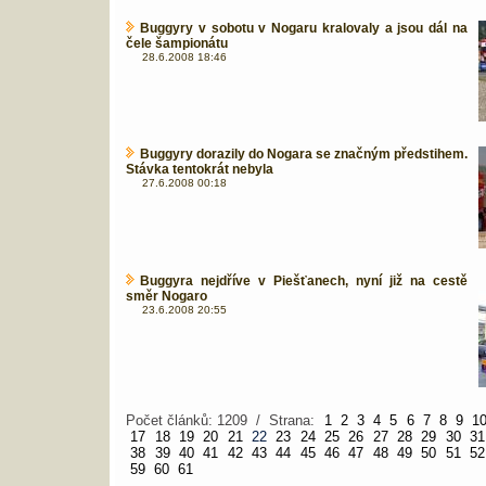
Buggyry v sobotu v Nogaru kralovaly a jsou dál na
čele šampionátu
28.6.2008 18:46
Buggyry dorazily do Nogara se značným předstihem.
Stávka tentokrát nebyla
27.6.2008 00:18
Buggyra nejdříve v Piešťanech, nyní již na cestě
směr Nogaro
23.6.2008 20:55
Počet článků: 1209 / Strana:
1
2
3
4
5
6
7
8
9
1
17
18
19
20
21
22
23
24
25
26
27
28
29
30
31
38
39
40
41
42
43
44
45
46
47
48
49
50
51
52
59
60
61