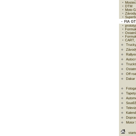
Mostec
DTM
Moto 
Závody
Superb
FIA GT
prototy
Formul
Ostatní
Formul
CART, I
Trucky
Závod
Rallye
Autoc
Trucktr
Ostatní
Off ro
Dakar
Fotoga
Tapety
Automo
Soutěž
Televi
Kalend
Doprav
Motor
start