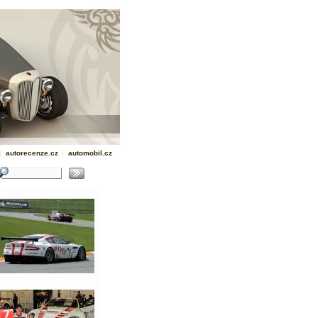
|
autorecenze.cz
|
automobil.cz