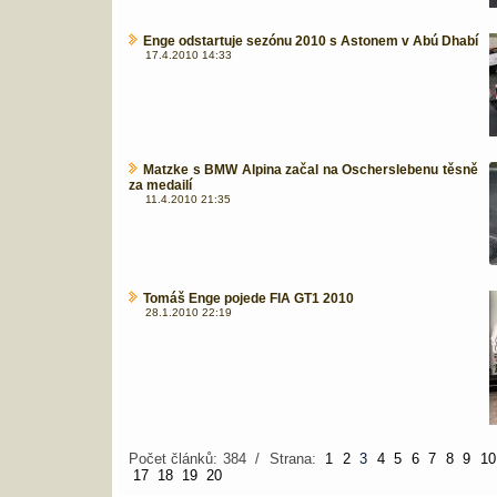
Enge odstartuje sezónu 2010 s Astonem v Abú Dhabí
17.4.2010 14:33
Matzke s BMW Alpina začal na Oscherslebenu těsně
za medailí
11.4.2010 21:35
Tomáš Enge pojede FIA GT1 2010
28.1.2010 22:19
Počet článků: 384 / Strana:
1
2
3
4
5
6
7
8
9
10
17
18
19
20