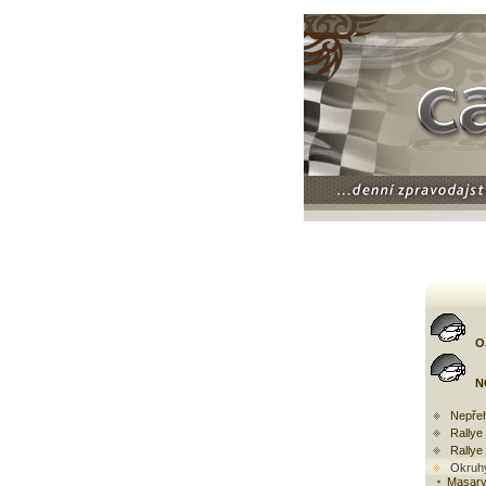
O
N
Nepřeh
Rally
Rallye
Okruh
Masary