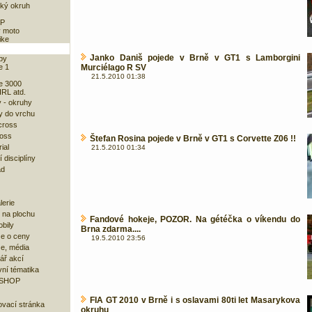
ký okruh
GP
 moto
ike
Janko Daniš pojede v Brně v GT1 s Lamborgini
py
e 1
Murciélago R SV
21.5.2010 01:38
e 3000
RL atd.
 - okruhy
y do vrchu
cross
ross
Štefan Rosina pojede v Brně v GT1 s Corvette Z06 !!
ial
21.5.2010 01:34
 disciplíny
ad
lerie
 na plochu
Fandové hokeje, POZOR. Na gétéčka o víkendu do
bily
Brna zdarma....
e o ceny
19.5.2010 23:56
ze, média
ář akcí
ní tématika
 SHOP
FIA GT 2010 v Brně i s oslavami 80ti let Masarykova
ovací stránka
okruhu