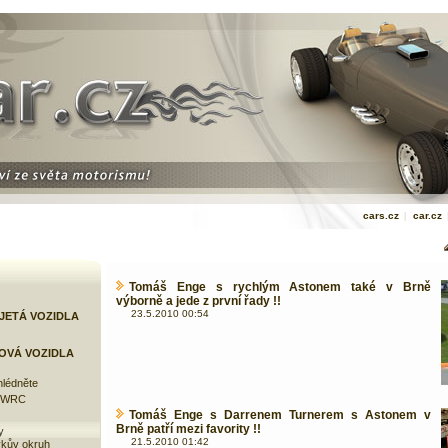
cars.cz
|
car.cz
Tomáš Enge s rychlým Astonem také v Brně
výborně a jede z první řady !!
23.5.2010 00:54
JETÁ VOZIDLA
OVÁ VOZIDLA
lédněte
e WRC
Tomáš Enge s Darrenem Turnerem s Astonem v
Brně patří mezi favority !!
y
21.5.2010 01:42
kův okruh