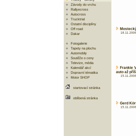
Závody do vrchu
Rallyecross
Autocross
Trucktrial
Ostatní disciplíny
Mostecký 
Off road
18.11.2006
Dakar
Fotogalerie
Tapety na plochu
Automobily
Soutěže o ceny
Televize, média
Frankie 
Kalendář akcí
auto až příš
Dopravní tématika
15.11.2006
Motor SHOP
startovací stránka
oblíbená stránka
Gerd Körb
15.11.2006