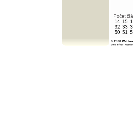
Počet čl
14
15
1
32
33
3
50
51
5
© 2008 Webfarm
pas cher
cana