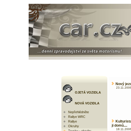
Nový jez
23.11.2006
OJETÁ VOZIDLA
NOVÁ VOZIDLA
Nepřehlédněte
Rallye WRC
Kulturis
Rallye
ji domů....
Okruhy
18.11.2006
Trucky - okruhy