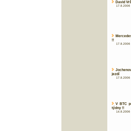
David Vr
17.8.2006 
Mercedes
!!
17.8.2006 
Jocheno
jezdí
17.8.2006 
V BTC po
týdny !!
14.8.2006 