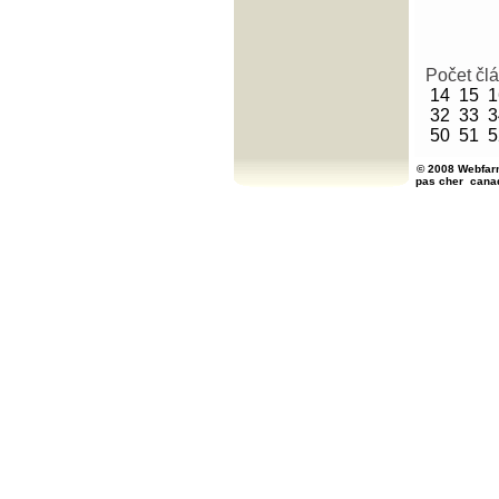
Počet čl
14
15
1
32
33
3
50
51
5
© 2008 Webfarm
pas cher
cana