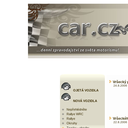
Vršecký p
24.8.2006 
OJETÁ VOZIDLA
NOVÁ VOZIDLA
Nepřehlédněte
Rallye WRC
Vršeckéh
Rallye
22.8.2006 
Okruhy
Trucky - okruhy