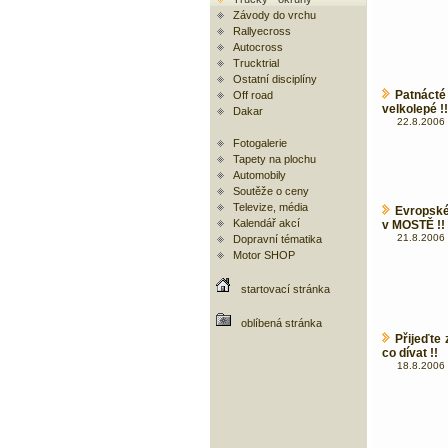
Závody do vrchu
Rallyecross
Autocross
Trucktrial
Ostatní disciplíny
Patnácté
Off road
velkolepé !!
Dakar
22.8.2006 
Fotogalerie
Tapety na plochu
Automobily
Soutěže o ceny
Televize, média
Evropské
Kalendář akcí
v MOSTĚ !
21.8.2006 
Dopravní tématika
Motor SHOP
startovací stránka
oblíbená stránka
Přijeďte
co dívat !!
18.8.2006 