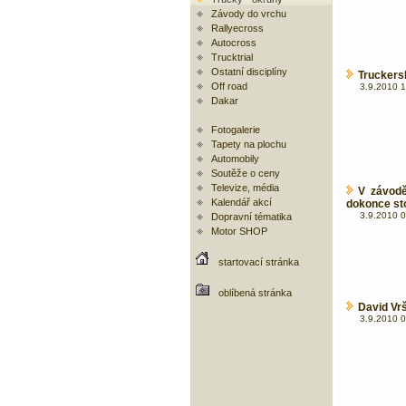
Závody do vrchu
Rallyecross
Autocross
Trucktrial
Ostatní disciplíny
Truckers
Off road
3.9.2010 1
Dakar
Fotogalerie
Tapety na plochu
Automobily
Soutěže o ceny
Televize, média
V závod
Kalendář akcí
dokonce sto
3.9.2010 0
Dopravní tématika
Motor SHOP
startovací stránka
oblíbená stránka
David Vr
3.9.2010 0