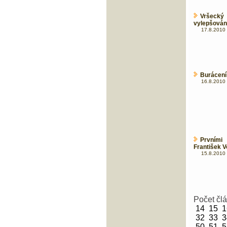
Vršecký
vylepšován
17.8.2010 
Burácení 
16.8.2010 
Prvními
František V
15.8.2010 
Počet čl
14
15
1
32
33
3
50
51
5