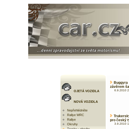
Buggyra
závěrem š
6.9.2010 2
OJETÁ VOZIDLA
NOVÁ VOZIDLA
Nepřehlédněte
Rallye WRC
Trukersk
Rallye
pro český
3.9.2010 1
Okruhy
Trucky - okruhy