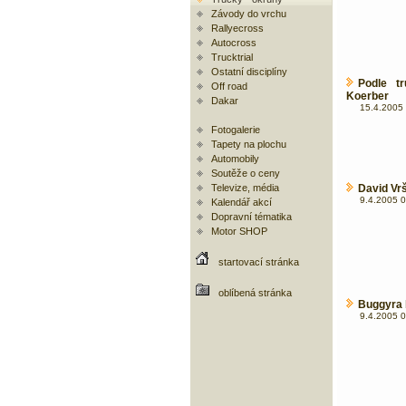
Závody do vrchu
Rallyecross
Autocross
Trucktrial
Ostatní disciplíny
Podle t
Off road
Koerber
Dakar
15.4.2005 
Fotogalerie
Tapety na plochu
Automobily
Soutěže o ceny
Televize, média
David Vr
9.4.2005 0
Kalendář akcí
Dopravní tématika
Motor SHOP
startovací stránka
oblíbená stránka
Buggyra 
9.4.2005 0