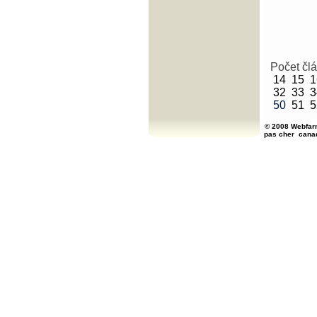
Počet čl
14
15
1
32
33
3
50
51
5
© 2008 Webfarm
pas cher
cana