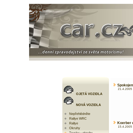
Spokojen
21.4.2005 
OJETÁ VOZIDLA
NOVÁ VOZIDLA
Nepřehlédněte
Rallye WRC
Koerber d
Rallye
15.4.2005 
Okruhy
Trucky - okruhy