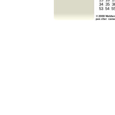
34
35
3
53
54
5
© 2008 Webfarm
pas cher
cana