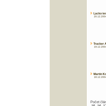
Lacko tes
20.12.2004
Trucker 
19.12.2004
Martin Ko
18.12.2004
Počet člá
15
16
1