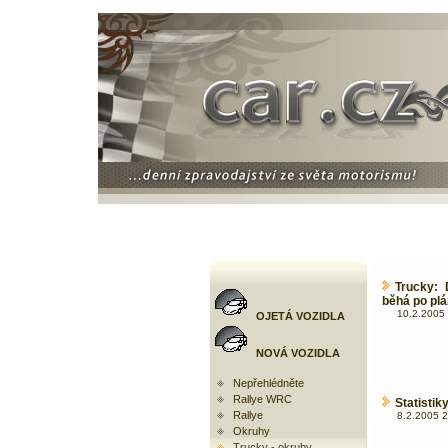
Trucky: 
běhá po plá
10.2.2005 
OJETÁ VOZIDLA
NOVÁ VOZIDLA
Nepřehlédněte
Rallye WRC
Statistik
Rallye
8.2.2005 2
Okruhy
Trucky - okruhy