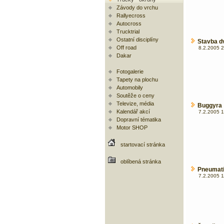
Závody do vrchu
Rallyecross
Autocross
Trucktrial
Ostatní disciplíny
Stavba dv
Off road
8.2.2005 2
Dakar
Fotogalerie
Tapety na plochu
Automobily
Soutěže o ceny
Televize, média
Buggyra 
Kalendář akcí
7.2.2005 1
Dopravní tématika
Motor SHOP
startovací stránka
oblíbená stránka
Pneumati
7.2.2005 1