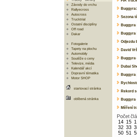
FIA Truck
Závody do vrchu
Buggyra:
Rallyecross
Autocross
Sezona t
Trucktrial
Ostatní disciplíny
Buggyra 
Off road
Buggyra 
Dakar
Odjezdu 
Fotogalerie
Tapety na plochu
David Vr
Automobily
Buggyra 
Soutěže o ceny
Televize, média
Dubai Sho
Kalendář akcí
Dopravní tématika
Buggyra p
Motor SHOP
Rychlostn
startovací stránka
Rekord se
oblíbená stránka
Buggyra -
Měření t
Počet čl
14
15
1
32
33
3
50
51
5