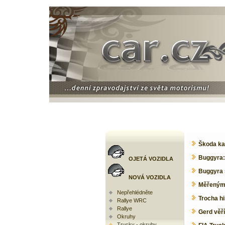
Škoda ka
Buggyra:
OJETÁ VOZIDLA
Buggyra s
NOVÁ VOZIDLA
Měřeným 
Nepřehlédněte
Trocha hi
Rallye WRC
Rallye
Gerd věř
Okruhy
Trucky - okruhy