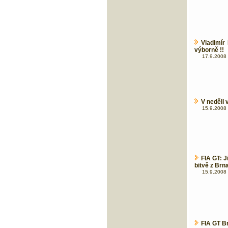
Vladimír
výborně !!
17.9.2008 
V neděli
15.9.2008 
FIA GT: J
bitvě z Brn
15.9.2008 
FIA GT Br