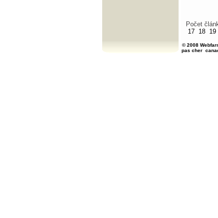
Počet člán
17
18
19
© 2008 Webfarm
pas cher
cana