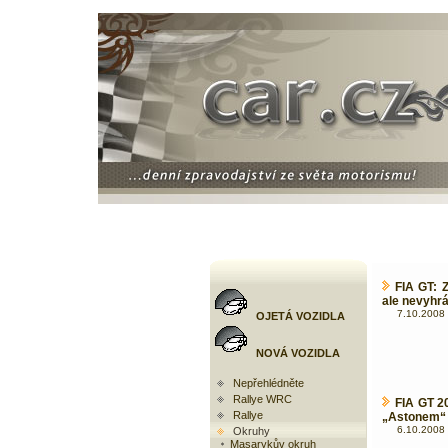
FIA GT: 
ale nevyhrá
7.10.2008 
OJETÁ VOZIDLA
NOVÁ VOZIDLA
Nepřehlédněte
Rallye WRC
FIA GT 2
Rallye
„Astonem“ -
6.10.2008 
Okruhy
Masarykův okruh