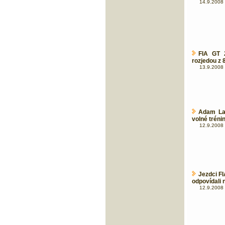
14.9.2008 
FIA GT 
rozjedou z 
13.9.2008 
Adam La
volné tréni
12.9.2008 
Jezdci FI
odpovídali 
12.9.2008 