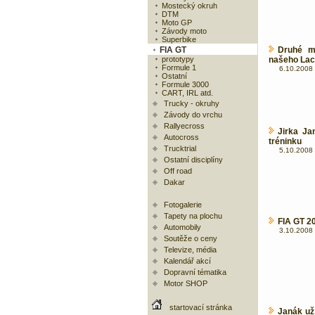
Mostecký okruh
DTM
Moto GP
Závody moto
Superbike
FIA GT
Druhé m
prototypy
našeho Lac
Formule 1
6.10.2008 
Ostatní
Formule 3000
CART, IRL atd.
Trucky - okruhy
Závody do vrchu
Rallyecross
Jirka Ja
Autocross
tréninku
Trucktrial
5.10.2008 
Ostatní disciplíny
Off road
Dakar
Fotogalerie
Tapety na plochu
FIA GT 2
Automobily
3.10.2008 
Soutěže o ceny
Televize, média
Kalendář akcí
Dopravní tématika
Motor SHOP
startovací stránka
Janák už