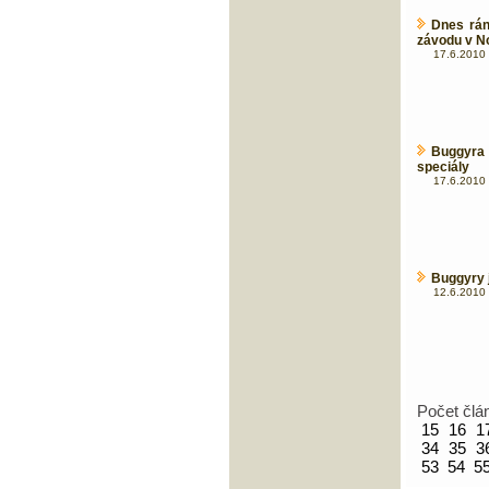
Dnes rán
závodu v N
17.6.2010 
Buggyra
speciály
17.6.2010 
Buggyry 
12.6.2010 
Počet člá
15
16
1
34
35
3
53
54
5