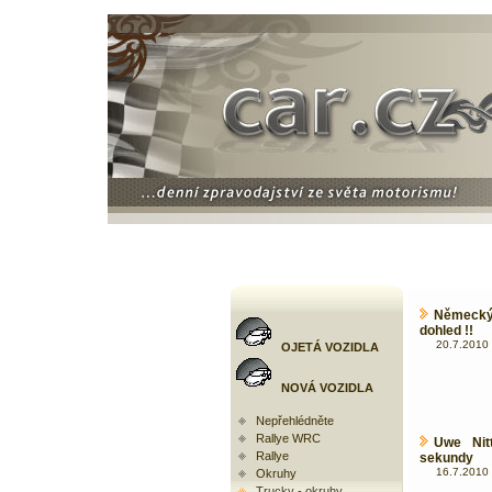
Německý 
dohled !!
20.7.2010 
OJETÁ VOZIDLA
NOVÁ VOZIDLA
Nepřehlédněte
Rallye WRC
Uwe Nit
Rallye
sekundy
16.7.2010 
Okruhy
Trucky - okruhy