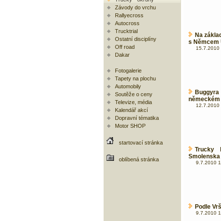
Závody do vrchu
Rallyecross
Autocross
Trucktrial
Na zákla
Ostatní disciplíny
s Němcem 
Off road
15.7.2010 
Dakar
Fotogalerie
Tapety na plochu
Automobily
Buggyra
Soutěže o ceny
německém 
Televize, média
12.7.2010 
Kalendář akcí
Dopravní tématika
Motor SHOP
startovací stránka
Trucky 
Smolenska 
oblíbená stránka
9.7.2010 1
Podle Vr
9.7.2010 1