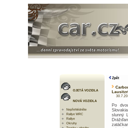
Zpět
Carb
OJETÁ VOZIDLA
Lausitzr
30.7.2014
NOVÁ VOZIDLA
Po dvo
Slovaki
Nepřehlédněte
Rallye WRC
slunný L
Rallye
Drážďan
Okruhy
zatáčkam
Trucky - okruhy