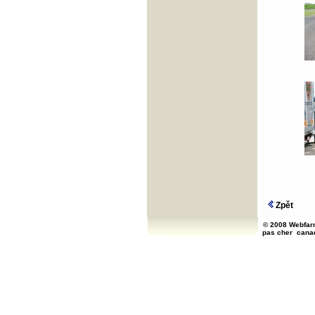
Zpět
© 2008 Webfarm
pas cher
cana