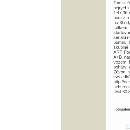
Tomis 0
nejrych
1:47,36
pouze o 
na 3hod,
celkem 
startov
seriálu 
56min, z
skupině
ART Ford
A+B nad
vozem B
poháry 
Závod h
výsl
http://c
sel=con
těšit 30
Fotogale