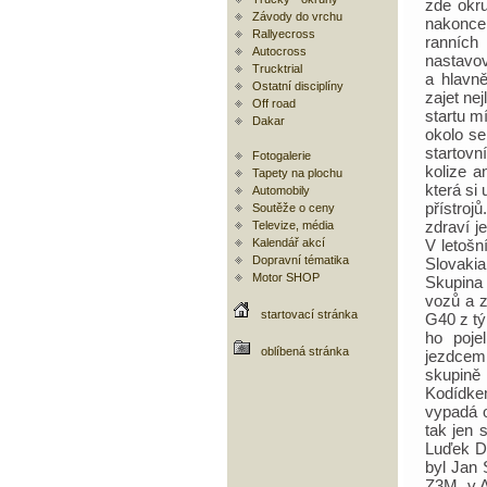
zde okru
Závody do vrchu
nakonce 
Rallyecross
ranních
Autocross
nastavov
Trucktrial
a hlavně
Ostatní disciplíny
zajet nej
Off road
startu m
Dakar
okolo se
startovn
Fotogalerie
kolize a
Tapety na plochu
která si
Automobily
přístroj
Soutěže o ceny
zdraví j
Televize, média
Kalendář akcí
V letošn
Dopravní tématika
Slovakia
Motor SHOP
Skupina 
vozů a z
startovací stránka
G40 z tý
ho poje
oblíbená stránka
jezdcem
skupině
Kodídke
vypadá o
tak jen 
Luďek Do
byl Jan
Z3M, v A