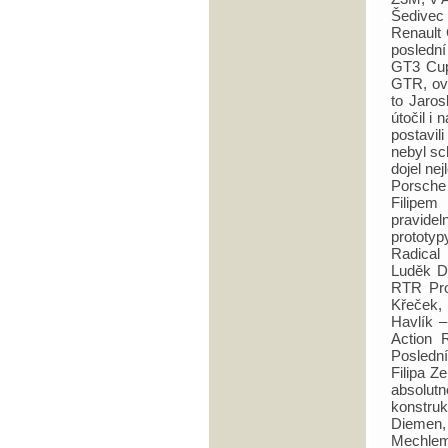
Šedivec
Renault 
posledn
GT3 Cup
GTR, ovš
to Jaro
útočil i
postavil
nebyl sc
dojel ne
Porsch
Filipe
pravide
prototyp
Radical
Luděk D
RTR Pro
Křeček, 
Havlík 
Action 
Poslední
Filipa Z
absolutn
konstruk
Diemen,
Mechlem 