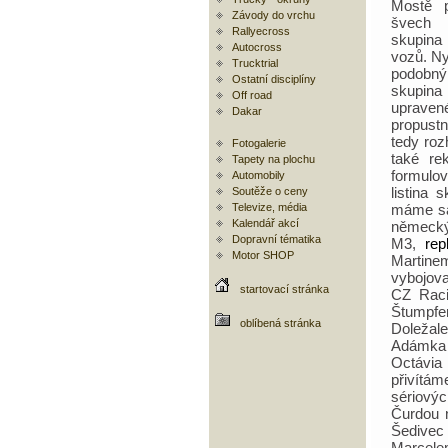
Mostě p
Závody do vrchu
švech
Rallyecross
skupina
Autocross
vozů. Ny
Trucktrial
podobný
Ostatní disciplíny
skupina
Off road
upraven
Dakar
propustn
tedy roz
Fotogalerie
také re
Tapety na plochu
formulo
Automobily
listina
Soutěže o ceny
Televize, média
máme sa
Kalendář akcí
německý
Dopravní tématika
M3,
rep
Motor SHOP
Martine
vybojova
startovací stránka
CZ Raci
Štumpf
oblíbená stránka
Doleža
Adámka 
Octávia
přivítá
sériový
Čurdou 
Šedivec
Marcel