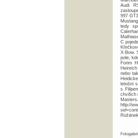
Audi R
zastoup
997 GT3
Mustang
tedy sp
Caterh
Mathias
C pojede
Křečkov
X-Bow. 
pole, kd
Forim H
Heinrich
nebo ta
Heidicke
letošní 
s Filipe
chvílích
Masters
http://w
sel=con
Rožánek
Fotogale