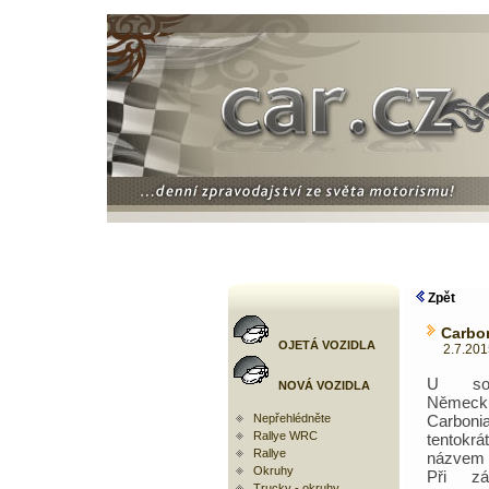
Zpět
Carbon
OJETÁ VOZIDLA
2.7.2015 
U so
NOVÁ VOZIDLA
Němec
Nepřehlédněte
Carbo
Rallye WRC
tento
Rallye
názvem 
Okruhy
Při z
Trucky - okruhy