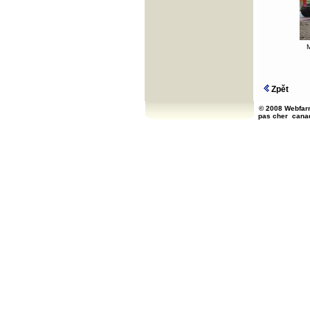
M
Zpět
© 2008 Webfarm
pas cher
cana