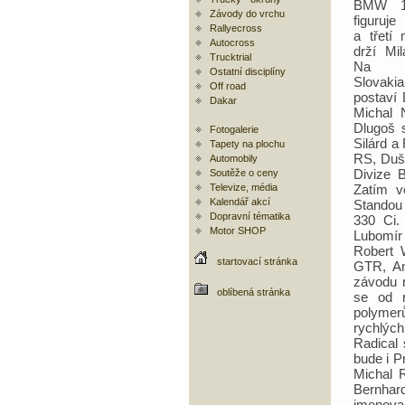
BMW 1
Závody do vrchu
figuruj
Rallyecross
a třetí
Autocross
drží Mi
Trucktrial
Na 
Ostatní disciplíny
Slovak
Off road
postaví
Dakar
Michal 
Dlugoš s
Fotogalerie
Silárd a
Tapety na plochu
RS, Duš
Automobily
Divize 
Soutěže o ceny
Televize, média
Zatím v
Kalendář akcí
Standou
Dopravní tématika
330 Ci.
Motor SHOP
Lubomír
Robert 
startovací stránka
GTR, An
závodu n
oblíbená stránka
se od r
polymer
rychlýc
Radical 
bude i P
Michal 
Bernhar
jmenova