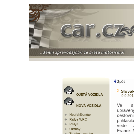
Zpět
Slovak
OJETÁ VOZIDLA
9.9.2015 
Ve sk
NOVÁ VOZIDLA
upraven
Nepřehlédněte
cestovn
Rallye WRC
přihlási
Rallye
vede 
Okruhy
Francis
Trucky - okruhy