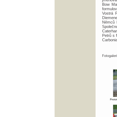
Bow Mar
formulov
Vostrá 
Diemene
Němců M
Společ
Caterham
Petrů s 
Carboni
Fotogale
Proto