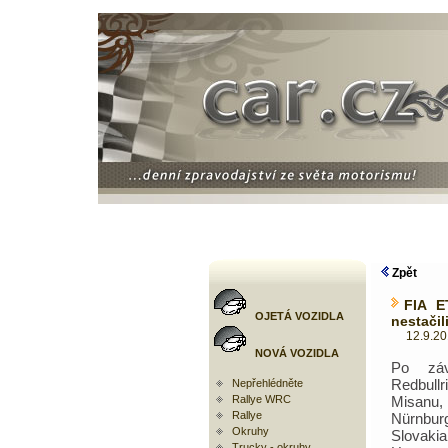
Zpět
FIA E
OJETÁ VOZIDLA
nestačil
12.9.2017
NOVÁ VOZIDLA
Po zá
Redbul
Nepřehlédněte
Rallye WRC
Misanu,
Rallye
Nürnburg
Okruhy
Slovak
Trucky - okruhy