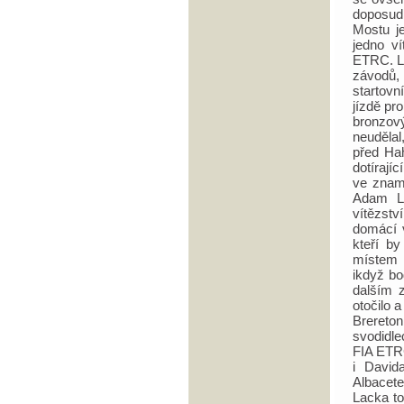
doposud
Mostu j
jedno v
ETRC. Lo
závodů, 
startovn
jízdě pr
bronzov
neudělal
před Hah
dotírají
ve znam
Adam La
vítězstv
domácí v
kteří by
místem 
ikdyž bo
dalším z
otočilo 
Brereton
svodidle
FIA ETRC
i David
Albacete
Lacka t