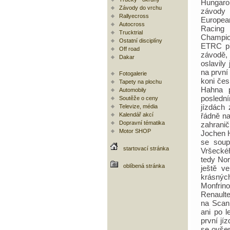
Hungar
Závody do vrchu
závo
Rallyecross
Europ
Autocross
Racing
Trucktrial
Champio
Ostatní disciplíny
ETRC př
Off road
závodě,
Dakar
oslavily
na první
Fotogalerie
koni če
Tapety na plochu
Hahna p
Automobily
posledn
Soutěže o ceny
jízdách
Televize, média
Kalendář akcí
řádně na
Dopravní tématika
zahrani
Motor SHOP
Jochen H
se soup
startovací stránka
Vršecké
tedy Nor
oblíbená stránka
ještě v
krásnýc
Monfrino
Renaulte
na Scan
ani po l
první jí
se ovšem