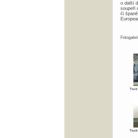
o další 
soupeři 
či špan
Europea
Fotogale
Truck
Truck