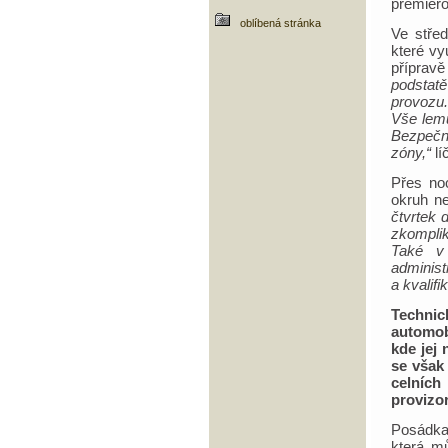
premiér
oblíbená stránka
Ve stře
které vy
příprav
podstatě
provozu.
Vše lem
Bezpečn
zóny,“
lí
Přes noc
okruh ne
čtvrtek 
zkomplik
Také v
administ
a kvalifi
Technic
automob
kde jej 
se však 
celních
provizo
Posádka 
která mů