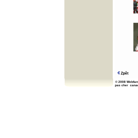
Zpět
© 2008 Webfarm
pas cher
cana