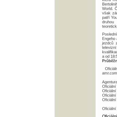
Bertoli
World. Č
však zá
patří Yo
druhou 
teoretic
Posledn
Engeho a
jezdců 
televizn
kvalifik
a od 18:
Průběžn
Oficiál
amr.co
Agentur
Oficiáln
Oficiáln
Oficiáln
Oficiáln
Oficiáln
Oficiáln