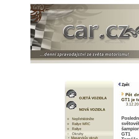
Zpět
Pět d
OJETÁ VOZIDLA
GT1 je t
3.12.2010
NOVÁ VOZIDLA
Posled
Nepřehlédněte
světové
Rallye WRC
šampi
Rallye
GT1 
Okruhy
Masarykův okruh