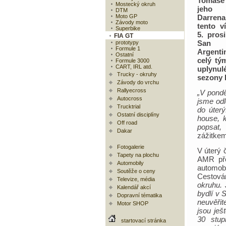
Tomáše
Mostecký okruh
jeho
DTM
Moto GP
Darrena
Závody moto
tento v
Superbike
5. pros
FIA GT
San 
prototypy
Formule 1
Argenti
Ostatní
celý tý
Formule 3000
CART, IRL atd.
uplynul
Trucky - okruhy
sezony 
Závody do vrchu
Rallyecross
„V pondě
Autocross
jsme odl
Trucktrial
do úterý
Ostatní disciplíny
house, 
Off road
popsat, 
Dakar
zážitke
Fotogalerie
V úterý 
Tapety na plochu
AMR pře
Automobily
automobi
Soutěže o ceny
Cestová
Televize, média
okruhu. 
Kalendář akcí
bydlí v S
Dopravní tématika
neuvěřit
Motor SHOP
jsou ješ
30 stup
startovací stránka