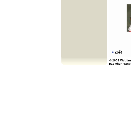
Zpět
© 2008 Webfarm
pas cher
cana