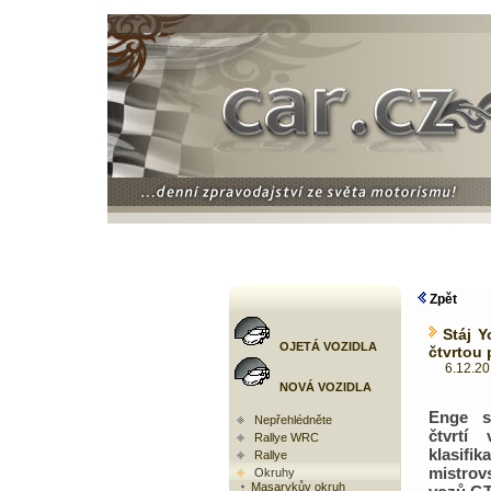
Zpět
Stáj 
OJETÁ VOZIDLA
čtvrtou 
6.12.2010
NOVÁ VOZIDLA
Enge s
Nepřehlédněte
čtvrtí
Rallye WRC
klasifika
Rallye
mistrov
Okruhy
Masarykův okruh