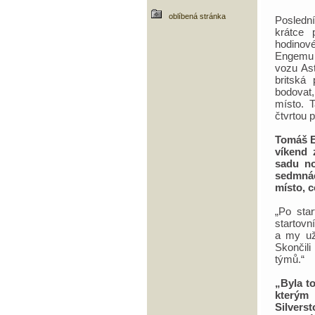
oblíbená stránka
Posledn
krátce 
hodinov
Engemu p
vozu As
britská
bodovat
místo. 
čtvrtou 
Tomáš E
víkend 
sadu no
sedmnác
místo, c
„Po sta
startovn
a my už 
Skončili
týmů.“
„Byla t
kterým
Silverst