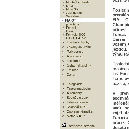
vozů G
Mostecký okruh
DTM
Moto GP
Posled
Závody moto
premiér
Superbike
FIA G
FIA GT
Champi
prototypy
Formule 1
přines
Ostatní
Tomáš
Formule 3000
CART, IRL atd.
Darren
Trucky - okruhy
vozem A
Závody do vrchu
jezdců.
Rallyecross
týmů ta
Autocross
Trucktrial
Posledn
Ostatní disciplíny
prosinc
Off road
los Fun
Dakar
Turnerov
pozice, 
Fotogalerie
Tapety na plochu
V první
Automobily
sedmnác
Soutěže o ceny
Televize, média
měřenéh
Kalendář akcí
sadu no
Dopravní tématika
zajet d
Motor SHOP
Turnera
práce. 
startovací stránka
desáté m