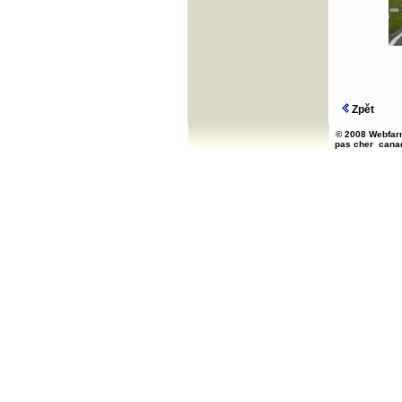
Zpět
© 2008 Webfarm
pas cher
cana