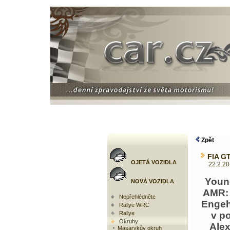
Zpět
FIA GT
OJETÁ VOZIDLA
22.2.2011
Youn
NOVÁ VOZIDLA
AMR:
Nepřehlédněte
Engeh
Rallye WRC
Rallye
v p
Okruhy
Alex
Masarykův okruh