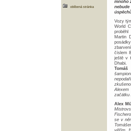
mnoho z
nebude
oblíbená stránka
úspěch
Vozy tý
World C
proběhl
Martin 
posádky
zbarven
číslem 
ještě v
Dhabi.
Tomáš
šampio
nepodař
zkušenos
Alexem 
začátku 
Alex Mü
Mistrov
Fischero
se v něm
Tomášem 
věřím, ž