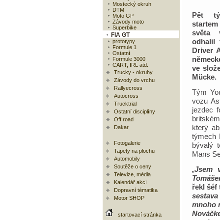
Mostecký okruh
DTM
Pět t
Moto GP
Závody moto
startem
Superbike
světa
FIA GT
odhalil
prototypy
Formule 1
Driver 
Ostatní
německé
Formule 3000
CART, IRL atd.
ve slož
Trucky - okruhy
Mücke.
Závody do vrchu
Rallyecross
Tým You
Autocross
vozu As
Trucktrial
jezdec 
Ostatní disciplíny
britské
Off road
který a
Dakar
týmech M
Fotogalerie
bývalý 
Tapety na plochu
Mans Se
Automobily
Soutěže o ceny
„
Jsem v
Televize, média
Tomáše
Kalendář akcí
řekl šé
Dopravní tématika
sestava
Motor SHOP
mnoho na
Nováčke
startovací stránka