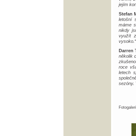
jejím ko
Stefan 
letošní
máme s 
nikdy j
využít 
vysoko.“
Darren 
několik 
zkušeno
roce vš
letech 
společně
sezóny. 
Fotogale