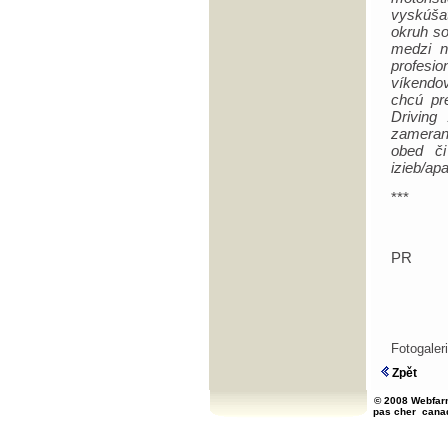
vyskúšať 
okruh so
medzi n
profesi
víkendov
chcú pre
Drivin
zameran
obed či
izieb/ap
***
PR
Fotogale
Zpět
© 2008 Webfarm
pas cher
cana