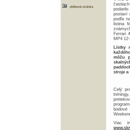
častiach
oblíbená stránka
podaril
postaví
podľa n
listina
známych
Ferrari 
MP4 12-
Lístky
každého
môžu p
skalnýc
paddock
stroje a
Celý pr
tréningy
preteko
program
bodové 
Weekend 
Viac i
www.slov