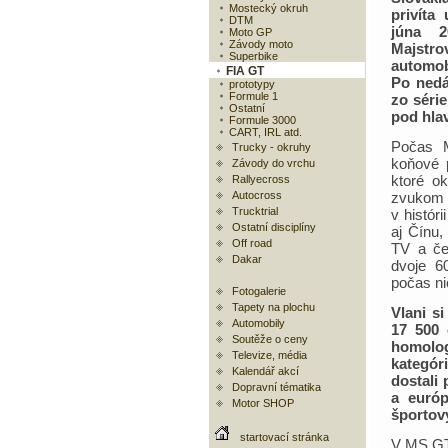
Mostecký okruh
privíta
DTM
júna 2
Moto GP
Závody moto
Majstro
Superbike
automo
FIA GT
Po nedá
prototypy
Formule 1
zo séri
Ostatní
pod hla
Formule 3000
CART, IRL atd.
Počas M
Trucky - okruhy
koňové p
Závody do vrchu
ktoré o
Rallyecross
Autocross
zvukom 
Trucktrial
v histór
Ostatní disciplíny
aj Čínu,
Off road
TV a če
Dakar
dvoje 6
počas ni
Fotogalerie
Tapety na plochu
Vlani s
Automobily
17 500 
Soutěže o ceny
homolo
Televize, média
kategór
Kalendář akcí
dostali
Dopravní tématika
a európ
Motor SHOP
športový
startovací stránka
V MS GT1