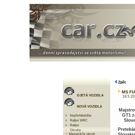
Zpět
MS FIA
OJETÁ VOZIDLA
18.5.2012
NOVÁ VOZIDLA
Majstro
GT1 z
Nepřehlédněte
Slova
Rallye WRC
Rallye
Preteká
Okruhy
Slova
Masarykův okruh