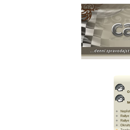
O
N
Nepřeh
Rally
Rallye
Okruh
Trucky