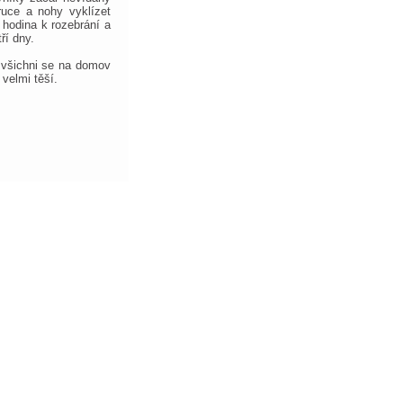
ruce a nohy vyklízet
hodina k rozebrání a
ří dny.
a všichni se na domov
velmi těší.