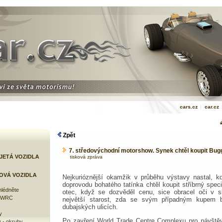
cars.cz
|
car.cz
Zpět
7. středovýchodní motorshow. Synek chtěl koupit Bugg
JETÁ VOZIDLA
tisková zpráva
OVÁ VOZIDLA
Nejkurióznější okamžik v průběhu výstavy nastal, 
doprovodu bohatého tatínka chtěl koupit stříbrný speci
lédněte
otec, když se dozvěděl cenu, sice obracel oči v s
e WRC
největší starost, zda se svým případným kupem b
dubajských ulicích.
y
Po zavření World Trade Centre Complexu pro návště
 - okruhy