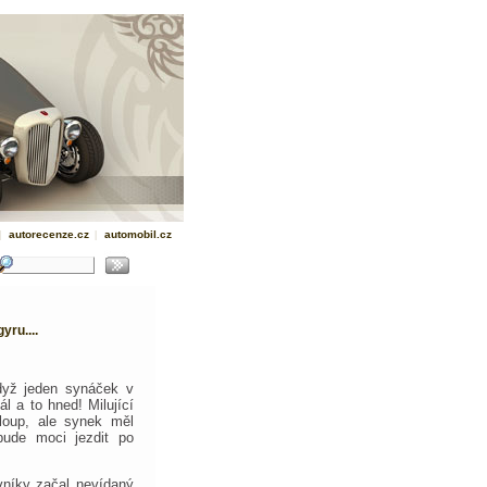
|
autorecenze.cz
|
automobil.cz
yru....
když jeden synáček v
ál a to hned! Milující
loup, ale synek měl
ude moci jezdit po
vníky začal nevídaný