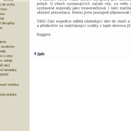
pohyb. U všech vystavujících začalo vše, co mělo 
y do vrchu
vystavené exponáty jako mravenečkové. I nám stačila 
cross
uklizení prezentace, kterou jsme postupně připravovali t
ross
ial
Větší část expedice odlétá následující den do vlasti 
 disciplíny
a především na nadcházející svátky v teple domova již 
ad
buggyra
lerie
 na plochu
bily
Zpět
e o ceny
ze, média
ář akcí
ní tématika
 SHOP
ovací stránka
bená stránka