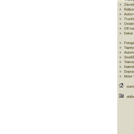
Závod
Rallye
Autoc
Trucktr
Ostatní
Off ro
Dakar
Fotoga
Tapety
Automo
Soutěž
Televi
Kalend
Doprav
Motor
start
oblí