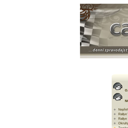
O
N
Nepřeh
Rally
Rallye
Okruh
Trucky