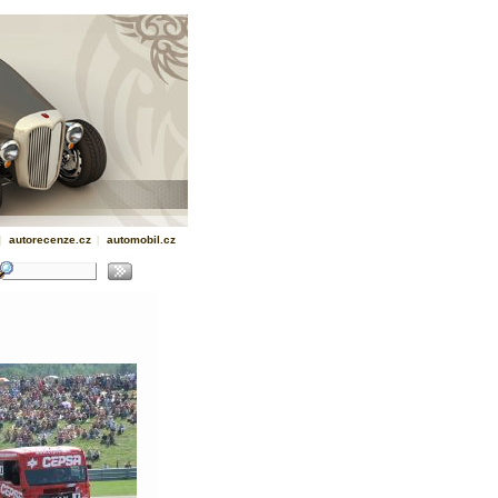
|
autorecenze.cz
|
automobil.cz