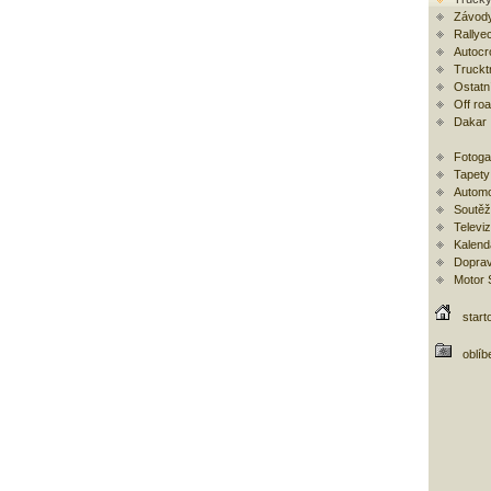
Závody
Rallye
Autocr
Trucktr
Ostatní
Off ro
Dakar
Fotoga
Tapety
Automo
Soutěž
Televi
Kalend
Doprav
Motor
start
oblíb