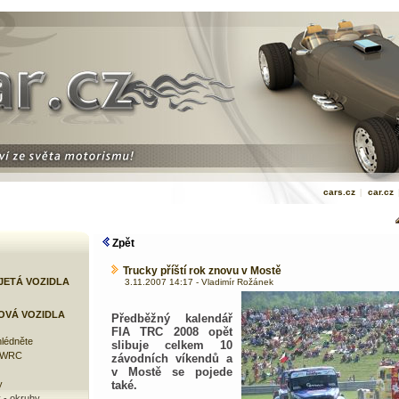
cars.cz
|
car.cz
Zpět
Trucky příští rok znovu v Mostě
JETÁ VOZIDLA
3.11.2007 14:17 - Vladimír Rožánek
OVÁ VOZIDLA
Předběžný kalendář
FIA TRC 2008 opět
lédněte
slibuje celkem 10
e WRC
závodních víkendů a
v Mostě se pojede
y
také.
 - okruhy