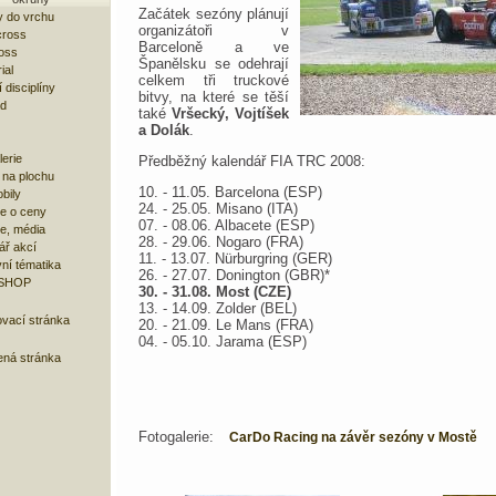
Začátek sezóny plánují
 do vrchu
organizátoři v
cross
Barceloně a ve
oss
Španělsku se odehrají
ial
celkem tři truckové
 disciplíny
bitvy, na které se těší
ad
také
Vršecký, Vojtíšek
a Dolák
.
lerie
Předběžný kalendář FIA TRC 2008:
 na plochu
10. - 11.05. Barcelona (ESP)
bily
24. - 25.05. Misano (ITA)
e o ceny
07. - 08.06. Albacete (ESP)
ze, média
28. - 29.06. Nogaro (FRA)
ář akcí
11. - 13.07. Nürburgring (GER)
ní tématika
26. - 27.07. Donington (GBR)*
 SHOP
30. - 31.08. Most (CZE)
13. - 14.09. Zolder (BEL)
ovací stránka
20. - 21.09. Le Mans (FRA)
04. - 05.10. Jarama (ESP)
ená stránka
Fotogalerie:
CarDo Racing na závěr sezóny v Mostě