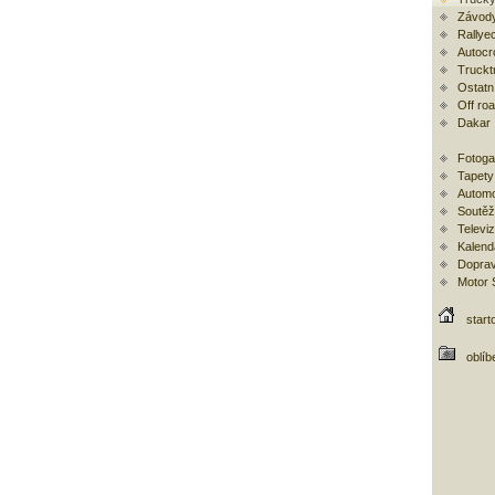
Závody
Rallye
Autocr
Trucktr
Ostatní
Off ro
Dakar
Fotoga
Tapety
Automo
Soutěž
Televi
Kalend
Doprav
Motor
start
oblíb