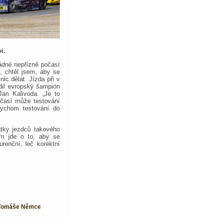
i.
ádné nepřízně počasí
o, chtěl jsem, aby se
ic dělat. Jízda při v
dil evropský šampión
Jan Kalivoda. „Je to
očasí může testování
 bychom testování do
atky jezdců takového
ám jde o to, aby se
urenční, leč korektní
m Tomáše Němce