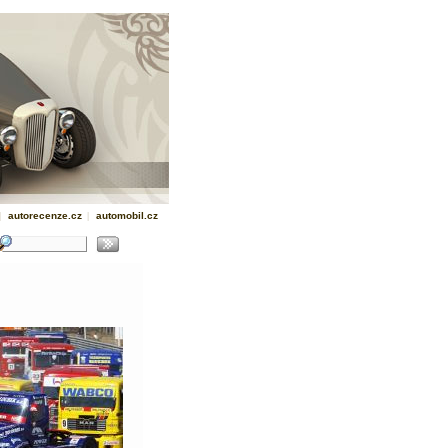
|
autorecenze.cz
|
automobil.cz