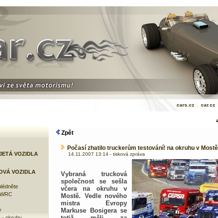
cars.cz
|
car.cz
Zpět
Počasí zhatilo truckerům testování! na okruhu v Mostě
JETÁ VOZIDLA
14.11.2007 13:14 - tisková zpráva
OVÁ VOZIDLA
Vybraná trucková
společnost se sešla
lédněte
včera na okruhu v
e WRC
Mostě. Vedle nového
mistra Evropy
y
Markuse Bosigera se
totiž měli za
 - okruhy