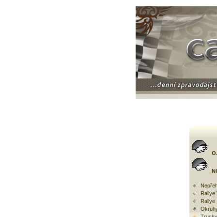
O
N
Nepřeh
Rally
Rallye
Okruh
Trucky