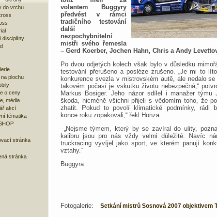
volantem Buggyry
 do vrchu
předvést v rámci
cross
tradičního testování
oss
další
ial
nezpochybnitelní
 disciplíny
mistři svého řemesla
ad
– Gerd Koerber, Jochen Hahn, Chris a Andy Levettov
Po dvou odjetých kolech však bylo v důsledku mimoř
lerie
testování přerušeno a posléze zrušeno. „Je mi to lít
 na plochu
konkurence svezla v mistrovském autě, ale nedalo se n
bily
takovém počasí je vskutku životu nebezpečná,“ potvr
e o ceny
Markus Bosiger. Jeho názor sdílel i manažer týmu 
škoda, nicméně všichni přijeli s vědomím toho, že p
ze, média
zhatit. Pokud to povolí klimatické podmínky, rádi
ář akcí
konce roku zopakovali,“ řekl Honza.
ní tématika
 SHOP
„Nejsme týmem, který by se zavíral do ulity, pozn
kalibru jsou pro nás vždy velmi důležité. Navíc n
ovací stránka
truckracing vyvíjel jako sport, ve kterém panují konk
vztahy.“
ená stránka
Buggyra
Fotogalerie:
Setkání mistrů Sosnová 2007 objektive