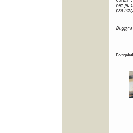
obrací.
než já. 
psa nov
Buggyra
Fotogale