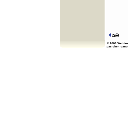
Zpět
© 2008 Webfarm
pas cher
cana