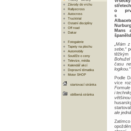
Vršecký
Závody do vrchu
střete
Rallyecross
o prv
Autocross
s A
Trucktrial
Albacet
Ostatní disciplíny
Nurbur
Off road
Mans a
Dakar
španělsk
Fotogalerie
„Mám z t
Tapety na plochu
sebe,“
po
Automobily
těžkým
Soutěže o ceny
Bohužel
Televize, média
času ne
Kalendář akcí
logikou.“
Dopravní tématika
Motor SHOP
Podle D
více ro
startovací stránka
Formule
i technik
oblíbená stránka
většinou
husarsk
startova
ale jedná
Zatímco
opožděný