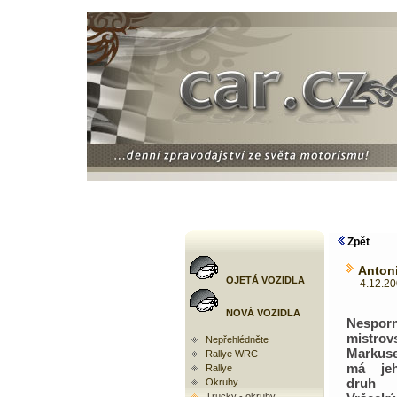
Zpět
Antoni
OJETÁ VOZIDLA
4.12.2007
NOVÁ VOZIDLA
Nesporn
mistrov
Nepřehlédněte
Markus
Rallye WRC
má jeh
Rallye
druh
Okruhy
Trucky - okruhy