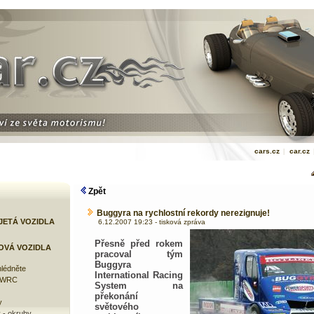
cars.cz
|
car.cz
Zpět
Buggyra na rychlostní rekordy nerezignuje!
JETÁ VOZIDLA
6.12.2007 19:23 - tisková zpráva
Přesně před rokem
OVÁ VOZIDLA
pracoval tým
Buggyra
lédněte
International Racing
e WRC
System na
překonání
y
světového
 - okruhy