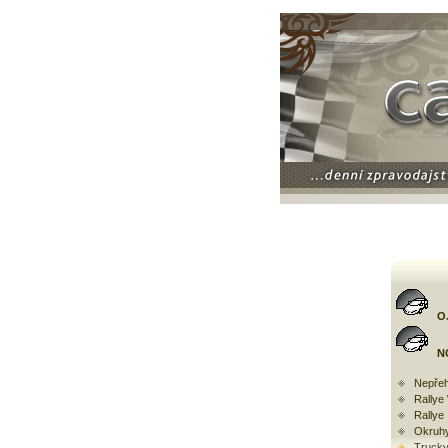
O
N
Nepřeh
Rally
Rallye
Okruh
Trucky