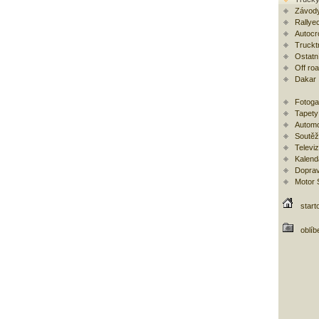
Závody
Rallye
Autocr
Trucktr
Ostatní
Off ro
Dakar
Fotoga
Tapety
Automo
Soutěž
Televi
Kalend
Doprav
Motor
start
oblíb