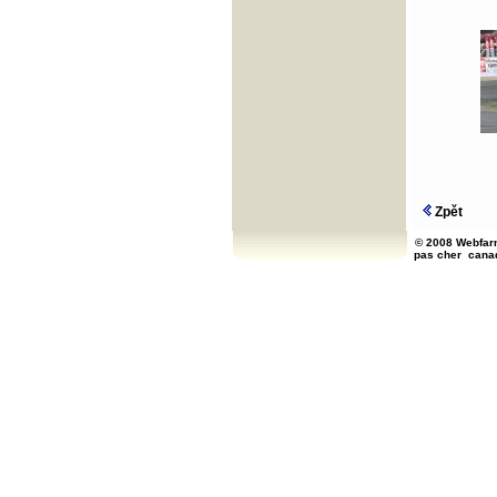
Zpět
© 2008 Webfarm
pas cher
cana