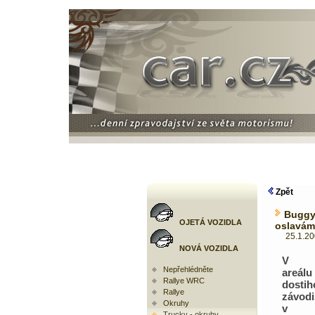
Zpět
Buggy
OJETÁ VOZIDLA
oslavám
25.1.2008
NOVÁ VOZIDLA
V pr
Nepřehlédněte
areálu
Rallye WRC
dosti
Rallye
závodi
Okruhy
v Ka
Trucky - okruhy