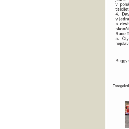
v pohá
tisícil
4.
Davi
v jedn
s deví
skonči
Race T
5. Čty
nejsla
Buggy
Fotogale