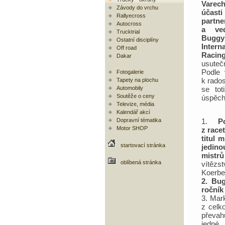
Vare
Závody do vrchu
účast
Rallyecross
partn
Autocross
a ve
Trucktrial
Buggy
Ostatní disciplíny
Intern
Off road
Raci
Dakar
usuteč
Podle 
Fotogalerie
k rado
Tapety na plochu
Automobily
se to
Soutěže o ceny
úspěch
Televize, média
Kalendář akcí
Dopravní tématika
1.
P
Motor SHOP
z race
titul 
startovací stránka
jedino
mistr
oblíbená stránka
vítězs
Koerbe
2. Bug
ročník
3. Mar
z celk
převah
jedné 