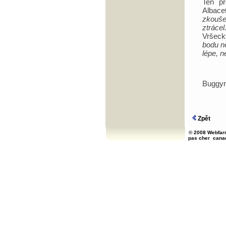
Ten pr
Albace
zkouše
ztráce
Vršeck
bodu n
lépe, 
Buggy
Zpět
© 2008 Webfarm
pas cher
cana