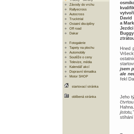
osmik
Závody do vrchu
kvalifi
Rallyecross
vytvoř
Autocross
Davi
Trucktrial
a Mark
Ostatní disciplíny
Jezd
Off road
Buggyr
Dakar
ztráto
Fotogalerie
Tapety na plochu
Hned p
Automobily
Vršecký
Soutěže o ceny
ostatn
Televize, média
startov
Kalendář akcí
jsem p
Dopravní tématika
ale ne
Motor SHOP
řekl Da
startovací stránka
Jeho t
oblíbená stránka
čtvrtou
Hahna.
jistotu,"
stíhán