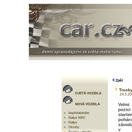
Zpět
Trucky
OJETÁ VOZIDLA
24.5.2008
Velmi
NOVÁ VOZIDLA
pozi
Nepřehlédněte
starte
Rallye WRC
pohár
Rallye
záv
Okruhy
v p
Trucky - okruhy