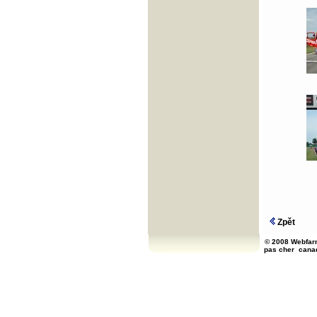
Zpět
© 2008 Webfarm
pas cher
cana