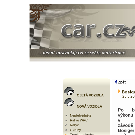
Zpět
Bosige
OJETÁ VOZIDLA
25.5.2008
NOVÁ VOZIDLA
Po be
výkonu
Nepřehlédněte
v po
Rallye WRC
závodě
Rallye
Bosiger
Okruhy
Trucky - okruhy