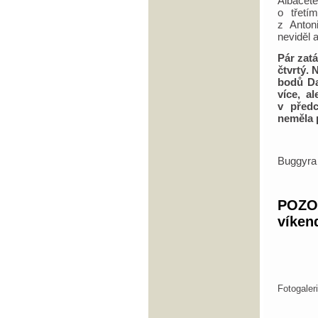
Albacet
o třetí
z Anton
neviděl a
Pár zatá
čtvrtý. 
bodů Da
více, a
v předc
neměla 
Buggyra
POZO
víken
Fotogale