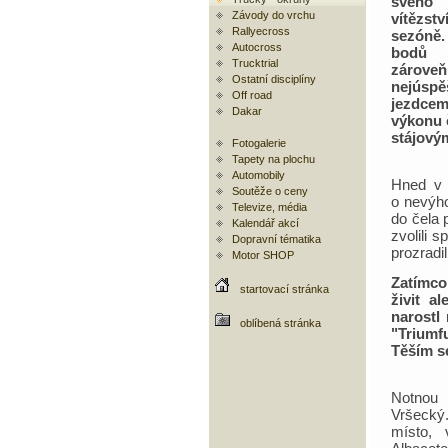
svého
Závody do vrchu
vítězst
Rallyecross
sezóně.
Autocross
bodů 
Trucktrial
zároveň
Ostatní disciplíny
nejúspě
Off road
jezdcem
Dakar
výkonu 
stájový
Fotogalerie
Tapety na plochu
Automobily
Hned v 
Soutěže o ceny
o nevýho
Televize, média
do čela
Kalendář akcí
zvolili 
Dopravní tématika
prozradi
Motor SHOP
Zatímco
startovací stránka
živit a
narostl
oblíbená stránka
"Triumf
Těším s
Notnou 
Vršecký.
místo, 