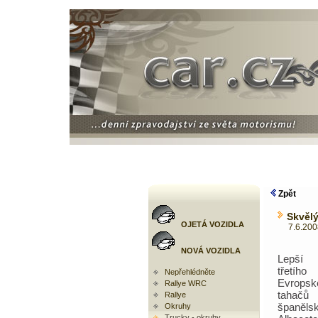
Zpět
Skvěl
OJETÁ VOZIDLA
7.6.2008 
NOVÁ VOZIDLA
Lepší
třetíh
Nepřehlédněte
Evropsk
Rallye WRC
tah
Rallye
španěls
Okruhy
Trucky - okruhy