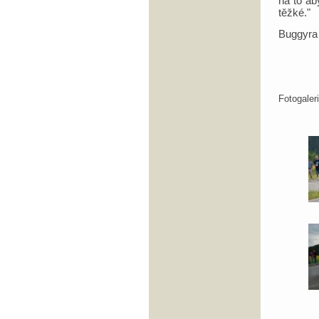
na to ab
těžké."
Buggyra
Fotogale