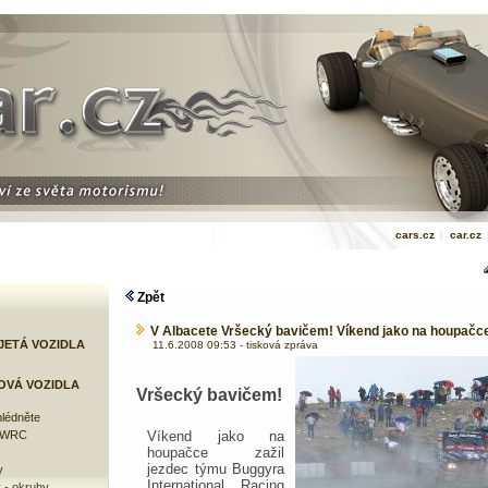
cars.cz
|
car.cz
Zpět
V Albacete Vršecký bavičem! Víkend jako na houpačce
JETÁ VOZIDLA
11.6.2008 09:53 - tisková zpráva
OVÁ VOZIDLA
Vršecký bavičem!
lédněte
Víkend jako na
e WRC
houpačce zažil
jezdec týmu Buggyra
y
International Racing
 - okruhy