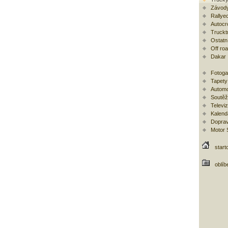
Závody
Rallye
Autocr
Trucktr
Ostatní
Off ro
Dakar
Fotoga
Tapety
Automo
Soutěž
Televi
Kalend
Doprav
Motor
start
oblíb