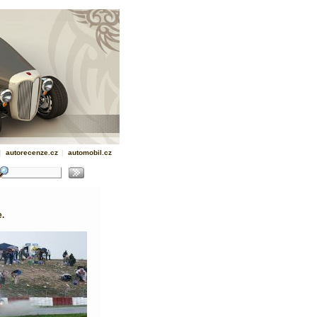
|
autorecenze.cz
|
automobil.cz
.