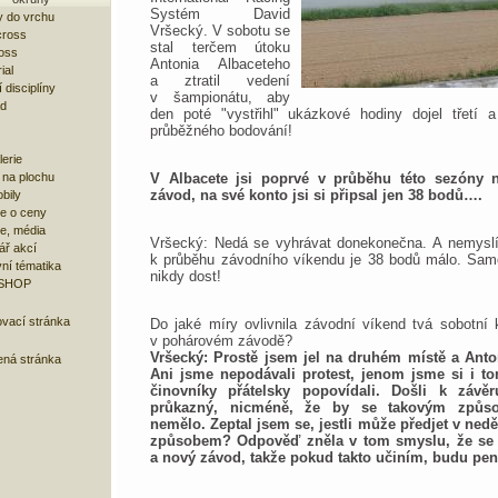
Systém David
 do vrchu
Vršecký. V sobotu se
cross
stal terčem útoku
oss
Antonia Albaceteho
ial
a ztratil vedení
 disciplíny
v šampionátu, aby
ad
den poté "vystřihl" ukázkové hodiny dojel třetí a
průběžného bodování!
lerie
V Albacete jsi poprvé v průběhu této sezóny 
 na plochu
závod, na své konto jsi si připsal jen 38 bodů….
bily
e o ceny
ze, média
Vršecký: Nedá se vyhrávat donekonečna. A nemysl
ář akcí
k průběhu závodního víkendu je 38 bodů málo. Sam
ní tématika
nikdy dost!
 SHOP
ovací stránka
Do jaké míry ovlivnila závodní víkend tvá sobotní
v pohárovém závodě?
Vršecký: Prostě jsem jel na druhém místě a Anto
ená stránka
Ani jsme nepodávali protest, jenom jsme si i 
činovníky přátelsky popovídali. Došli k závě
průkazný, nicméně, že by se takovým způso
nemělo. Zeptal jsem se, jestli může předjet v ned
způsobem? Odpověď zněla v tom smyslu, že se 
a nový závod, takže pokud takto učiním, budu pen