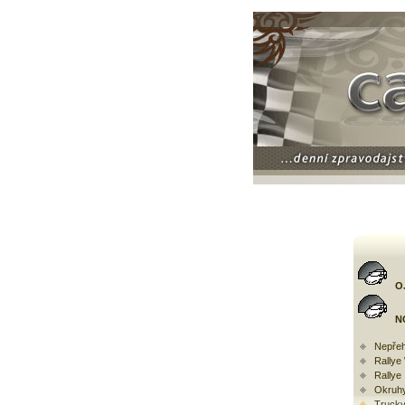
O
N
Nepřeh
Rally
Rallye
Okruh
Trucky