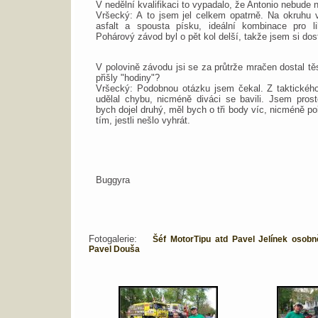
V nedělní kvalifikaci to vypadalo, že Antonio nebude 
Vršecký: A to jsem jel celkem opatrně. Na okruhu 
asfalt a spousta písku, ideální kombinace pro li
Pohárový závod byl o pět kol delší, takže jsem si dost
V polovině závodu jsi se za průtrže mračen dostal tě
přišly "hodiny"?
Vršecký: Podobnou otázku jsem čekal. Z taktického
udělal chybu, nicméně diváci se bavili. Jsem pros
bych dojel druhý, měl bych o tři body víc, nicméně p
tím, jestli nešlo vyhrát.
Buggyra
Fotogalerie:
Šéf MotorTipu atd Pavel Jelínek osobn
Pavel Douša