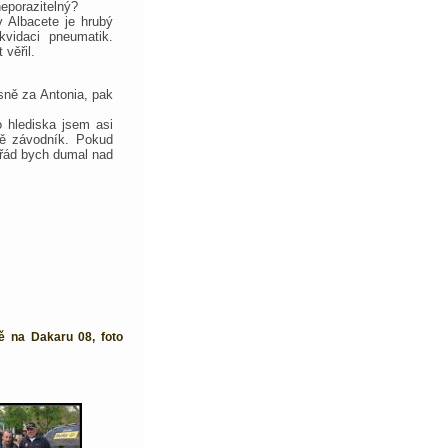
neporazitelný?
v Albacete je hrubý
kvidaci pneumatik.
 věřil.
sně za Antonia, pak
 hlediska jsem asi
tě závodník. Pokud
ořád bych dumal nad
ě na Dakaru 08, foto