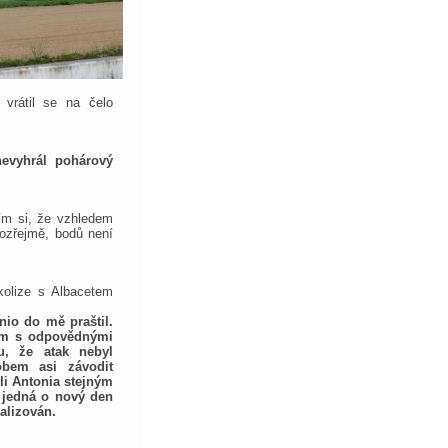
 vrátil se na čelo
nevyhrál pohárový
ím si, že vzhledem
ozřejmě, bodů není
 kolize s Albacetem
nio do mě praštil.
tom s odpovědnými
ru, že atak nebyl
bem asi závodit
ěli Antonia stejným
jedná o nový den
alizován.