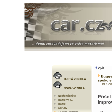
Zpět
Buggy
OJETÁ VOZIDLA
spokoje
19.6.2008
NOVÁ VOZIDLA
Přiš
Nepřehlédněte
Rallye WRC
impro
Rallye
Okruhy
Trucky - okruhy