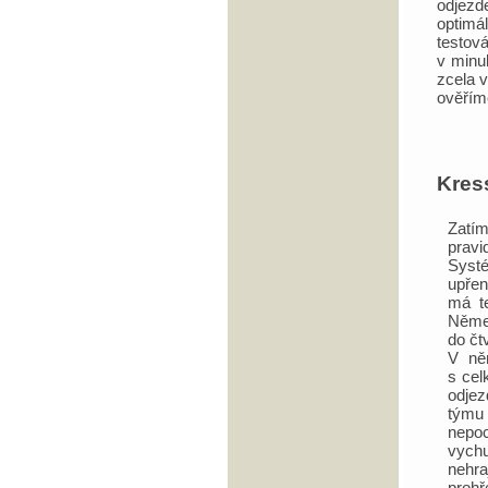
odjezd
optimá
testov
v minu
zcela v
ověřím
Kress
Zatím
pravi
Systé
upřen
má t
Němec
do čt
V ně
s cel
odjez
týmu 
nepo
vychu
nehra
prohř