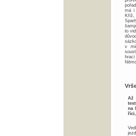
pořad
má i
Kříž,
Spart
šampi
to vi
důvo
sázk
v mi
soust
hrací
Němc
Vrš
Až 
tes
na 
říc
Ved
jez