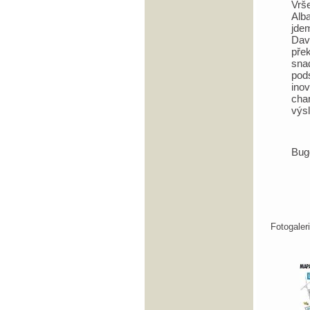
Vrš
Alb
jde
Dav
přek
sna
pod
ino
cha
výs
Bug
Fotogale