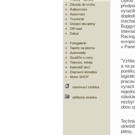
Oprot
Závody do vrchu
předpo
Rallyecross
vyra
Autocross
dopled
Trucktrial
mecha
Ostatní disciplíny
Buggy
Off road
Interna
Dakar
Racin
evrop
Fotogalerie
v Pane
Tapety na plochu
Automobily
Soutěže o ceny
"Vzhle
Televize, média
a na p
Kalendář akcí
poněku
Dopravní tématika
logist
Motor SHOP
pracov
vyrazit
startovací stránka
nejedn
stávká
oblíbená stránka
nezbyl
obou s
Techni
oklešt
plány,