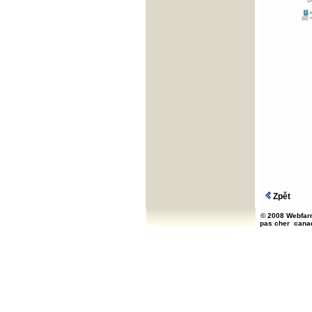
Zpět
© 2008 Webfarm
pas cher
cana