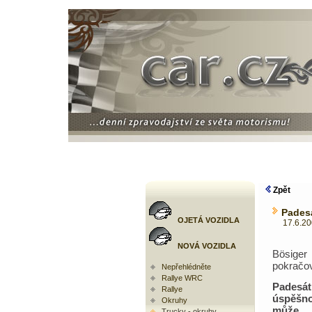
Zpět
Pades
OJETÁ VOZIDLA
17.6.2009
NOVÁ VOZIDLA
Bösig
pokračov
Nepřehlédněte
Rallye WRC
Padesát
Rallye
úspěš
Okruhy
může 
Trucky - okruhy