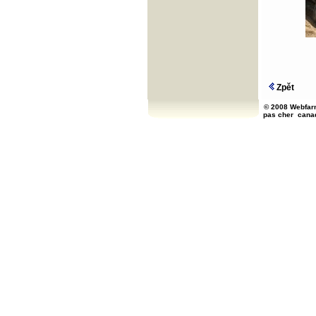
Zpět
© 2008 Webfarm
pas cher
cana