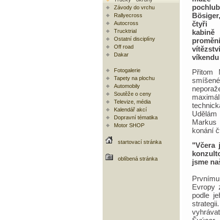
pochlu
Závody do vrchu
Bösiger
Rallyecross
čtyři
Autocross
Trucktrial
kabin
Ostatní disciplíny
proměn
Off road
vítěz
Dakar
víkendu 
Fotogalerie
Přitom
Tapety na plochu
smíšené
Automobily
neporaž
Soutěže o ceny
maximál
Televize, média
technick
Kalendář akcí
Udělám v
Dopravní tématika
Markus 
Motor SHOP
konání č
startovací stránka
"Včera 
konzult
oblíbená stránka
jsme naš
Prvnímu
Evropy z
podle je
strategi
vyhráva