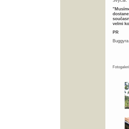
Švýcar.
"Musíme
dostane
současn
velmi k
PR
Buggyra
Fotogale