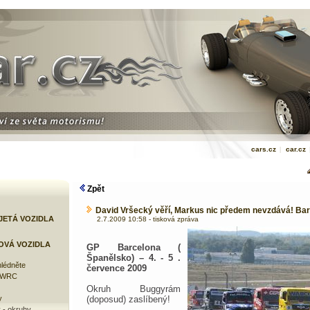
cars.cz
|
car.cz
Zpět
David Vršecký věří, Markus nic předem nevzdává! Bar
JETÁ VOZIDLA
2.7.2009 10:58 - tisková zpráva
OVÁ VOZIDLA
GP Barcelona (
Španělsko) – 4. - 5 .
lédněte
července 2009
e WRC
Okruh Buggyrám
y
(doposud) zaslíbený!
 - okruhy