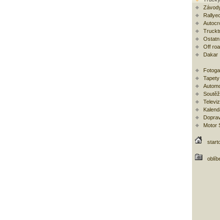
Závody
Rallye
Autocr
Trucktr
Ostatní
Off ro
Dakar
Fotoga
Tapety
Automo
Soutěž
Televi
Kalend
Doprav
Motor
start
oblíb