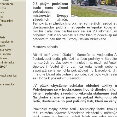
Již pátým podnikem
 do vrchu
bude tento víkend
cross
pokračovat
oss
mistrovství Evropy
ial
závodních tahačů.
 disciplíny
Tentokrát si zhruba třicítka nejrychlejších jezdců s
ad
dostaveníčko poblíž metropole evropské kopané
okruhu Catalunya nacházející se asi 20 kilometrů o
odborníci pak v souvislosti s tímto kláním očekávají ra
lerie
především pak mistra Evropy Davida Vršeckého.
 na plochu
bily
Mistrova pohoda
e o ceny
ze, média
Ačkoli totiž ztrácí úřadující šampión na vedoucího 
ář akcí
šestadvacet bodů, přichází na řadu podniky v Barcelo
na kterých se Davidovi v minulosti na rozdíl od Anto
ní tématika
Sportovní ředitel týmu Jan Kalivoda nevidí sebem
 SHOP
započatá série nemohla pokračovat i v Barceloně. „I
místo je David absolutně v pohodě, což bylo vidět zej
ovací stránka
se Honza k poslednímu závodu.
ená stránka
„V pátek chystáme schůzku ohledně taktiky n
Pohybujeme se v truckracingu hodně dlouho na to,
během jediného závodního víkendu stáhneme šesta
Na druhé straně je jasné, že pokud Antonio proh
řadě, dostaneme ho pod patřičný tlak, který ne vždy
Prakticky stejný názor sdílí i technický ředitel týmu
těší zejména výrazné Vršeckého zlepšení v měřenýc
totiž doposud ukazuje, právě jejich výsledky rozhod