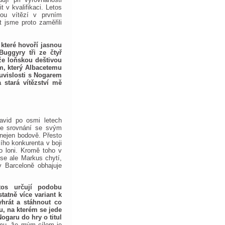
it v kvalifikaci. Letos
nou vítězí v prvním
 jsme proto zaměřili
 které hovoří jasnou
Buggyry tři ze čtyř
že loňskou deštivou
em, který Albacetemu
ouvislosti s Nogarem
 stará vítězství mě
avid po osmi letech
 ve srovnání se svým
nejen bodově. Přesto
ího konkurenta v boji
lo loni. Kromě toho v
se ale Markus chytí,
v Barceloně obhajuje
tos určují podobu
tatně více variant k
yhrát a stáhnout co
u, na kterém se jede
ogaru do hry o titul
mu, že mým cílem je