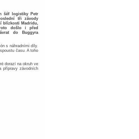
 šéf logistiky Petr
oslední tři závody
í blízkosti Madridu,
roto došlo i před
ávrat do Buggyra
ón s náhradními díly.
 spoustu času. A toho
eré dorazí na okruh ve
a přípravy závodních