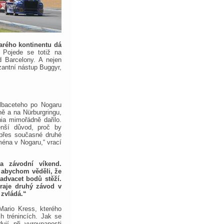
tarého kontinentu dá
. Pojede se totiž na
d Barcelony. A nejen
zantní nástup Buggyr,
Albaceteho po Nogaru
ně a na Nürburgringu,
nia mimořádně dařilo.
enší důvod, proč by
 přes současné druhé
ména v Nogaru,“ vrací
a závodní víkend.
 abychom věděli, že
dvacet bodů stěží.
raje druhý závod v
 zvládá.“
 Mario Kress, kterého
h trénincích. Jak se
ují při vyrovnanosti