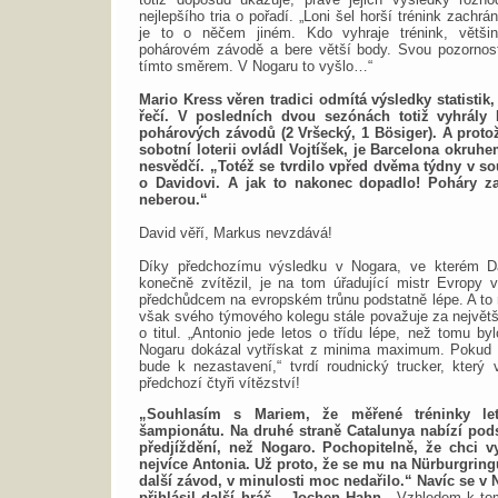
nejlepšího tria o pořadí. „Loni šel horší trénink zachrán
je to o něčem jiném. Kdo vyhraje trénink, větši
pohárovém závodě a bere větší body. Svou pozornost
tímto směrem. V Nogaru to vyšlo…“
Mario Kress věren tradici odmítá výsledky statistik,
řečí. V posledních dvou sezónách totiž vyhrály 
pohárových závodů (2 Vršecký, 1 Bösiger). A proto
sobotní loterii ovládl Vojtíšek, je Barcelona okruh
nesvědčí. „Totéž se tvrdilo vpřed dvěma týdny v s
o Davidovi. A jak to nakonec dopadlo! Poháry za
neberou.“
David věří, Markus nevzdává!
Díky předchozímu výsledku v Nogara, ve kterém D
konečně zvítězil, je na tom úřadující mistr Evropy
předchůdcem na evropském trůnu podstatně lépe. A to 
však svého týmového kolegu stále považuje za největš
o titul. „Antonio jede letos o třídu lépe, než tomu by
Nogaru dokázal vytřískat z minima maximum. Pokud 
bude k nezastavení,“ tvrdí roudnický trucker, který 
předchozí čtyři vítězství!
„Souhlasím s Mariem, že měřené tréninky le
šampionátu. Na druhé straně Catalunya nabízí pods
předjíždění, než Nogaro. Pochopitelně, že chci v
nejvíce Antonia. Už proto, že se mu na Nürburgring
další závod, v minulosti moc nedařilo.“ Navíc se v N
přihlásil další hráč – Jochen Hahn
. „Vzhledem k to