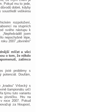
ám. Pokud mu to jede,
h důvodů dobré, kdyby
 soustředil veškerou
hickém rozpoložení,
 absencí na stupních
i od svého nástupu k
. „Nepředváděl jsem
ilo nepochybně lépe,
 roku 2007 „obvinění“
nější mlčet a věci
nou o tom, že někdo
napomenutí, zatímco
es jisté problémy s
ý potenciál. Doufám,
ě „kradou“ Vršecký s
ovině šampionátu určí
fa týmu tuto variantu
ou písničku. Hru na
i v roce 2007. Pokud
ovažuji za hloupost,