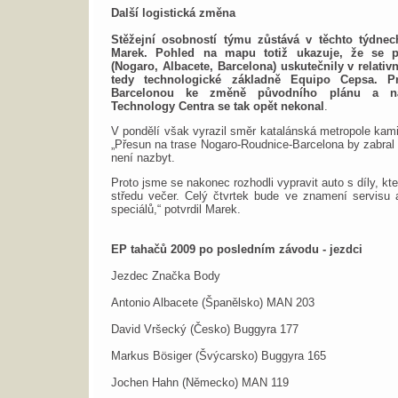
Další logistická změna
Stěžejní osobností týmu zůstává v těchto týdnech
Marek. Pohled na mapu totiž ukazuje, že se p
(Nogaro, Albacete, Barcelona) uskutečnily v relativn
tedy technologické základně Equipo Cepsa. P
Barcelonou ke změně původního plánu a n
Technology Centra se tak opět nekonal
.
V pondělí však vyrazil směr katalánská metropole kami
„Přesun na trase Nogaro-Roudnice-Barcelona by zabral
není nazbyt.
Proto jsme se nakonec rozhodli vypravit auto s díly, kt
středu večer. Celý čtvrtek bude ve znamení servisu 
speciálů,“ potvrdil Marek.
EP tahačů 2009 po posledním závodu - jezdci
Jezdec Značka Body
Antonio Albacete (Španělsko) MAN 203
David Vršecký (Česko) Buggyra 177
Markus Bösiger (Švýcarsko) Buggyra 165
Jochen Hahn (Německo) MAN 119