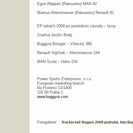
Egon Allgauer (Rakousko) MAN 92
Markus Altenstrasser (Rakousko) Renault 81
EP tahačů 2009 po posledním závodu – týmy
Značka Jezdci Body
Buggyra Bösiger – Vršecký 386
Renault Vojtíšek – Altenstrasser 244
MAN Szobi – Hahn 234
Power Sports Enterprises, s.r.o.
European marketing branch
Na Florenci 13/1400
110 00 Praha 1
www.buggyra.com
Fotogalerie:
Truckerské Nogaro 2009 podruhé, foto Bu