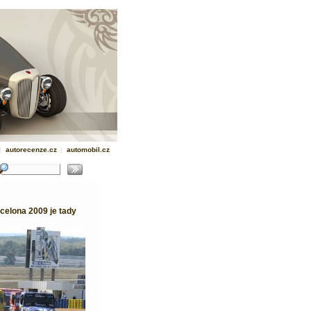
|
autorecenze.cz
|
automobil.cz
celona 2009 je tady