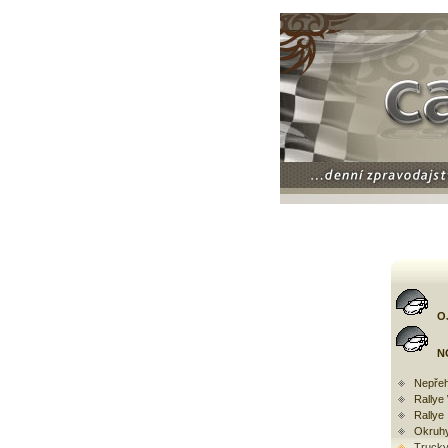
O
N
Nepřeh
Rally
Rallye
Okruh
Trucky