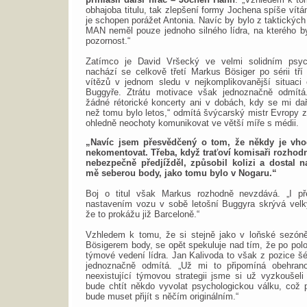
obhajoba titulu, tak zlepšení formy Jochena spíše vít
je schopen porážet Antonia. Navíc by bylo z taktickýc
MAN neměl pouze jednoho silného lídra, na kterého by
pozornost.“
Zatímco je David Vršecký ve velmi solidním psyc
nachází se celkově třetí Markus Bösiger po sérii tří
vítězů v jednom sledu v nejkomplikovanější situac
Buggyře. Ztrátu motivace však jednoznačně odmítá
žádné rétorické koncerty ani v dobách, kdy se mi dař
než tomu bylo letos,“ odmítá švýcarský mistr Evropy z
ohledně neochoty komunikovat ve větší míře s médii.
„Navíc jsem přesvědčený o tom, že někdy je vhod
nekomentovat. Třeba, když traťoví komisaři rozhod
nebezpečně předjížděl, způsobil kolizi a dostal 
mě seberou body, jako tomu bylo v Nogaru.“
Boj o titul však Markus rozhodně nevzdává. „I př
nastavením vozu v sobě letošní Buggyra skrývá velk
že to prokážu již Barceloně.“
Vzhledem k tomu, že si stejně jako v loňské sezón
Bösigerem body, se opět spekuluje nad tím, že po pol
týmové vedení lídra. Jan Kalivoda to však z pozice šé
jednoznačně odmítá. „Už mi to připomíná obehran
neexistující týmovou strategii jsme si už vyzkoušel
bude chtít někdo vyvolat psychologickou válku, což p
bude muset přijít s něčím originálním.“