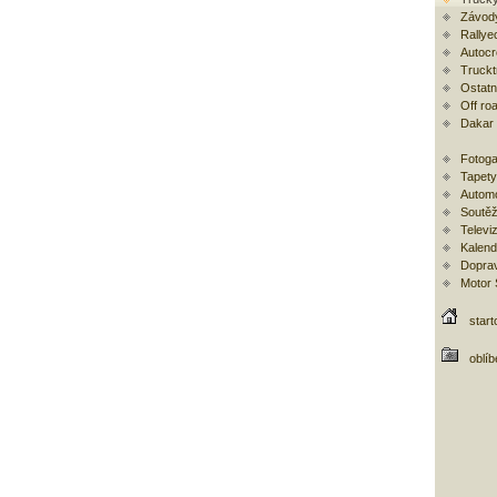
Závod
Rallye
Autoc
Trucktr
Ostatní
Off ro
Dakar
Fotoga
Tapety
Automo
Soutěž
Televi
Kalend
Doprav
Motor
start
oblí