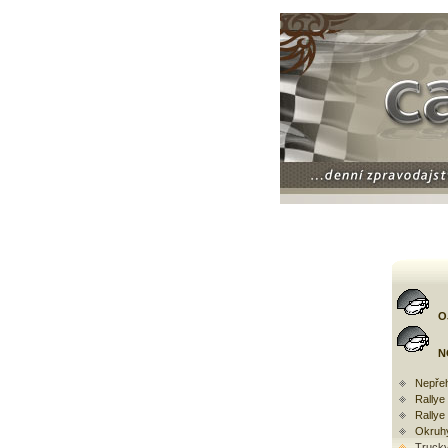
O
N
Nepřeh
Rally
Rallye
Okruh
Trucky