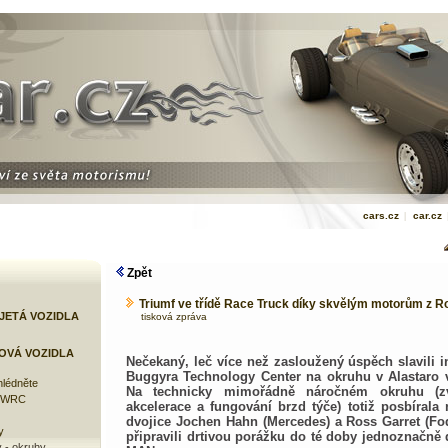
cars.cz
|
car.cz
Zpět
Triumf ve třídě Race Truck díky skvělým motorům z R
JETÁ VOZIDLA
tisková zpráva
OVÁ VOZIDLA
Nečekaný, leč více než zasloužený úspěch slavili 
Buggyra Technology Center na okruhu v Alastaro v
lédněte
Na technicky mimořádně náročném okruhu (z
e WRC
akcelerace a fungování brzd týče) totiž posbírala
dvojice Jochen Hahn (Mercedes) a Ross Garret (Fod
y
připravili drtivou porážku do té doby jednoznačn
 - okruhy