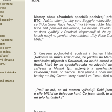
MAN.
y do vrchu
cross
ross
ial
Motory obou závodních speciálů pocházejí prá
 disciplíny
BTC
!
„Naším cílem je, aby se o Buggyře nehovořilo 
ad
se třídou Super Race Truck,“
říká šéfkonstruktér Mar
bude znít poněkud neskromně, ale nejlepší závodní
se dnes vyrábějí v Roudnici. Nepamatuji si, že by
letech nebyl na prvních dvou místech třídy Race Tru
lerie
MAN.“
 na plochu
bily
e o ceny
ze, média
S Kressem pochopitelně souhlasí i Jochen Hah
ář akcí
„
Někomu se může zdát divné, že jezdím na Merc
ní tématika
nechávám připravit v Roudnici, na druhé straně 
 SHOP
firmě, které by se specializovala na závodní m
zařízení a hlavně tým inženýrů a mechaniků
závodění
,“
tvrdil po závodu Hahn (druhé a první míst
ovací stránka
britsky stručný Garrett, který skončil ve Finsku třetí a
bená stránka
„
Ptali se mě, co od motoru vyžaduji. Řekl jsem
o síle blížící se tisícovce koní. Co jsem chtěl, to
mi jelo fantasticky"
buggyra