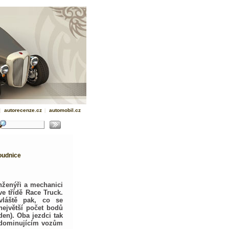
|
autorecenze.cz
|
automobil.cz
oudnice
inženýři a mechanici
e třídě Race Truck.
vláště pak, co se
 největší počet bodů
en). Oba jezdci tak
ě dominujícím vozům