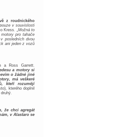
vě z roudnického
pouze v souvislosti
io Kress.
„Možná to
 motory pro tahače
 v posledních dvou
ck ani jeden z vozů
n a Ross Garrett.
edesu a motory si
nevím o žádné jiné
otory, má veškeré
, kteří rozumějí
o), kterého doplnil
 druhý.
, že chci agregát
 mám, v Alastaro se