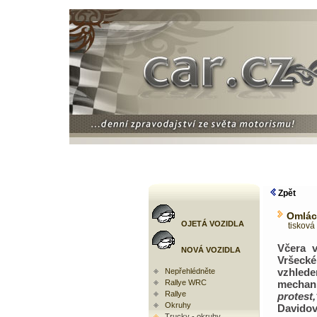
Zpět
Omlác
OJETÁ VOZIDLA
tisková 
Včera v
NOVÁ VOZIDLA
Vršecké
vzhlede
Nepřehlédněte
Rallye WRC
mechan
Rallye
protest,
Okruhy
Davidov
Trucky - okruhy