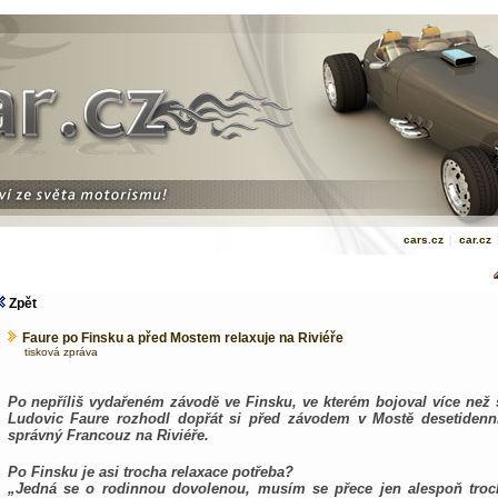
cars.cz
|
car.cz
Zpět
Faure po Finsku a před Mostem relaxuje na Riviéře
tisková zpráva
Po nepříliš vydařeném závodě ve Finsku, ve kterém bojoval více než
Ludovic Faure rozhodl dopřát si před závodem v Mostě desetidenní
správný Francouz na Riviéře.
Po Finsku je asi trocha relaxace potřeba?
„Jedná se o rodinnou dovolenou, musím se přece jen alespoň troc