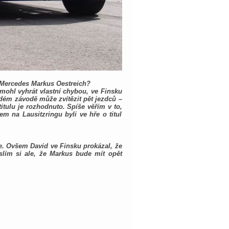
u Mercedes Markus Oestreich?
ohl vyhrát vlastní chybou, ve Finsku
dém závodě může zvítězit pět jezdců –
itulu je rozhodnuto. Spíše věřím v to,
m na Lausitzringu byli ve hře o titul
e. Ovšem David ve Finsku prokázal, že
slím si ale, že Markus bude mít opět