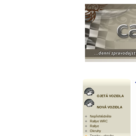
OJETÁ VOZIDLA
NOVÁ VOZIDLA
Nepřehlédněte
Rallye WRC
Rallye
Okruhy
Trucky - okruhy