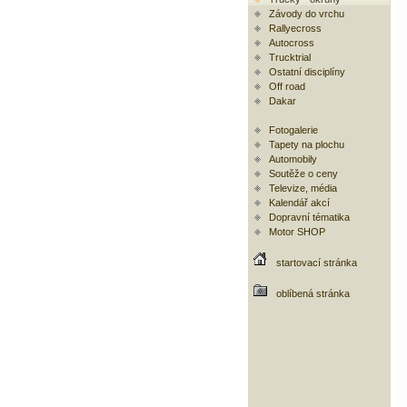
Závody do vrchu
Rallyecross
Autocross
Trucktrial
Ostatní disciplíny
Off road
Dakar
Fotogalerie
Tapety na plochu
Automobily
Soutěže o ceny
Televize, média
Kalendář akcí
Dopravní tématika
Motor SHOP
startovací stránka
oblíbená stránka