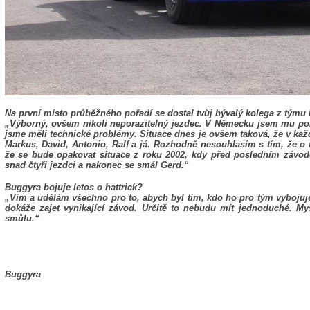
Na první místo průběžného pořadí se dostal tvůj bývalý kolega z tým
„Výborný, ovšem nikoli neporazitelný jezdec. V Německu jsem mu pom
jsme měli technické problémy. Situace dnes je ovšem taková, že v kaž
Markus, David, Antonio, Ralf a já. Rozhodně nesouhlasím s tím, že o t
že se bude opakovat situace z roku 2002, kdy před posledním závode
snad čtyři jezdci a nakonec se smál Gerd.“
Buggyra bojuje letos o hattrick?
„Vím a udělám všechno pro to, abych byl tím, kdo ho pro tým vybojuj
dokáže zajet vynikající závod. Určitě to nebudu mít jednoduché. My
smůlu.“
Buggyra