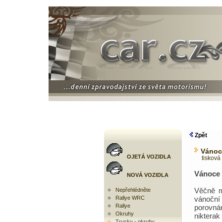
Zpět
Vánoce
OJETÁ VOZIDLA
tisková 
Vánoce 
NOVÁ VOZIDLA
Věčně m
Nepřehlédněte
Rallye WRC
vánoční
Rallye
porovná
Okruhy
nikterak
Trucky - okruhy