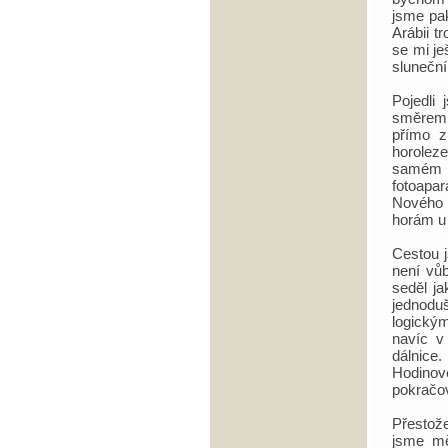
jsme pak
Arábii t
se mi je
sluneční
Pojedli 
směrem 
přímo z
horolez
samém v
fotoapar
Nového r
horám u
Cestou j
není vůb
seděl ja
jednoduš
logický
navíc v
dálnice.
Hodinov
pokračov
Přestože
jsme mě