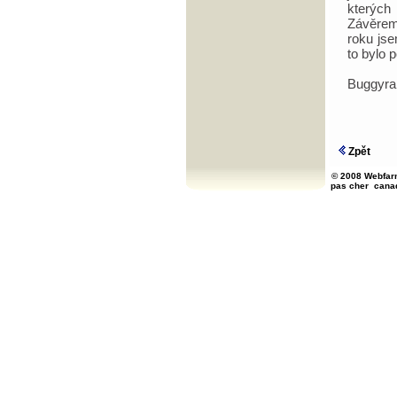
kterýc
Závěrem
roku jse
to bylo 
Buggyra
Zpět
© 2008 Webfarm
pas cher
cana