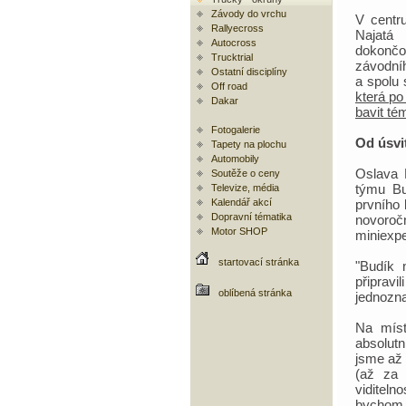
Závody do vrchu
V centru
Rallyecross
Najatá
Autocross
dokonč
Trucktrial
závodní
Ostatní disciplíny
a spolu 
Off road
která po
Dakar
bavit té
Fotogalerie
Od úsvi
Tapety na plochu
Automobily
Oslava 
Soutěže o ceny
týmu Bu
Televize, média
Kalendář akcí
prvního 
Dopravní tématika
novoroč
Motor SHOP
miniexpe
startovací stránka
"Budík 
připrav
oblíbená stránka
jednozna
Na míst
absolut
jsme až 
(až za 
viditel
bychom s