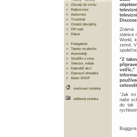
objek
Závody do vrchu
televiz
Rallyecross
televiz
Autocross
Trucktrial
Discove
Ostatní disciplíny
Známá 
Off road
stánice 
Dakar
World, k
Fotogalerie
země. V 
Tapety na plochu
společno
Automobily
Soutěže o ceny
"Z tako
Televize, média
připrav
Kalendář akcí
vstříc,"
Dopravní tématika
informa
Motor SHOP
používa
celosvě
startovací stránka
"Jak mi 
oblíbená stránka
naše sch
do tak 
rychlostn
Buggyra