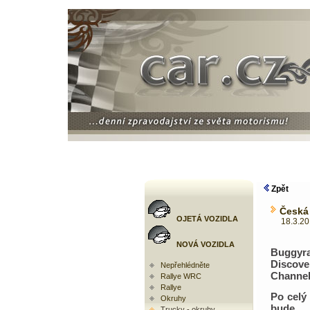
Zpět
Česká 
OJETÁ VOZIDLA
18.3.2010
NOVÁ VOZIDLA
Bugg
Discove
Nepřehlédněte
Channel
Rallye WRC
Rallye
Po celý 
Okruhy
bude 
Trucky - okruhy