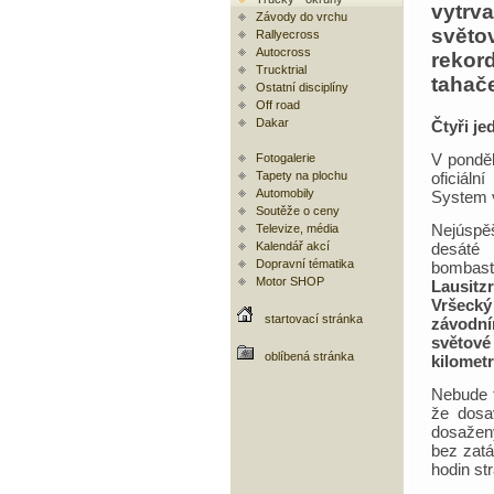
vytrva
Závody do vrchu
světo
Rallyecross
Autocross
rekor
Trucktrial
tahač
Ostatní disciplíny
Off road
Dakar
Čtyři j
V ponděl
Fotogalerie
oficiál
Tapety na plochu
Automobily
System 
Soutěže o ceny
Nejúspě
Televize, média
desáté 
Kalendář akcí
Dopravní tématika
bombast
Motor SHOP
Lausitz
Vršecký 
startovací stránka
závodní
světov
oblíbená stránka
kilometr
Nebude t
že dosa
dosaženy
bez zatá
hodin st