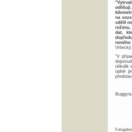
"Vytrva
odlišuj
kilometr
na voze
sdělil 
režimu,
dat, k
dopředu
nového 
Vršecký
"V příp
doposud
několik 
úplně j
představ
Buggyra
Fotogale