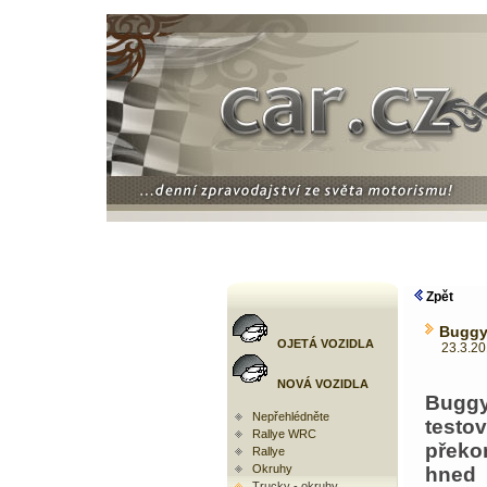
Zpět
Buggyr
OJETÁ VOZIDLA
23.3.2010
NOVÁ VOZIDLA
Buggy
Nepřehlédněte
test
Rallye WRC
překo
Rallye
Okruhy
hne
Trucky - okruhy