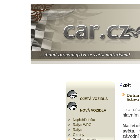
Zpět
Dubai 
OJETÁ VOZIDLA
tisková 
za účas
NOVÁ VOZIDLA
hlavním 
Nepřehlédněte
Rallye WRC
Na leto
Rallye
světa
, 
Okruhy
závodní
Trucky - okruhy