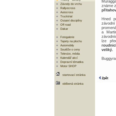
Muragga
Závody do vrchu
známe z
Rallyecross
přitaho
Autocross
Trucktrial
Hned pr
Ostatní disciplíny
závodní
Off road
promená
Dakar
a Marti
závodníc
Fotogalerie
lze př
Tapety na plochu
roudnic
Automobily
veliký.
Soutěže o ceny
Televize, média
Kalendář akcí
Buggyra
Dopravní tématika
Motor SHOP
startovací stránka
Zpět
oblíbená stránka