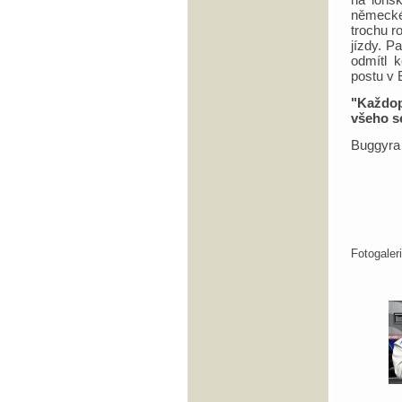
německéh
trochu r
jízdy. P
odmítl 
postu v 
"Každop
všeho s
Buggyra
Fotogale