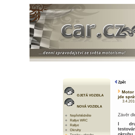
Zpět
Motor
OJETÁ VOZIDLA
jde spr
3.4.2010 
NOVÁ VOZIDLA
Závěr dl
Nepřehlédněte
Rallye WRC
I dr
Rallye
testo
Okruhy
okruh
Trucky - okruhy