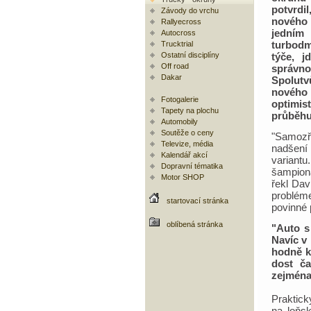
potvrdi
Závody do vrchu
nového
Rallyecross
jedním
Autocross
turbod
Trucktrial
Ostatní disciplíny
týče, j
Off road
správno
Dakar
Spolutv
nového
Fotogalerie
optimis
Tapety na plochu
průběhu
Automobily
Soutěže o ceny
"Samozř
Televize, média
nadšení
Kalendář akcí
variant
Dopravní tématika
šampioná
Motor SHOP
řekl Dav
problém
startovací stránka
povinné 
oblíbená stránka
"Auto s
Navíc v
hodně kl
dost ča
zejména
Praktick
na loňsk