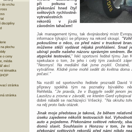
při pokusu u
 do vrchu
překonání hned čtyř
cross
světových rychlostně-
oss
vytrvalostních
ial
rekordů v jízdě
 disciplíny
závodním tahačem!
ad
Jak management týmu, tak dvojnásobný mistr Evropy 
informace týkající se přípravy na rekord skoupí.
"Vzhl
lerie
pokoušíme o něco, co před námi v truckové branž
 na plochu
můžeme stěží vydávat nějaká prohlášení. Snad je
ubírají podle našeho názoru správným směrem. Be
bily
atypické testování,
" řekl sportovní ředitel týmu Jan K
e o ceny
spekulace o tom, že jeho i celý tým zaskočil zájem
ze, média
"
Nesmysl. Na mediální tlak jsme zvyklí. Ostatně
ář akcí
vytváříme. Klidně jsme mohli sedět do května doma 
ní tématika
počasí."
 SHOP
Na rozdíl od sportovního ředitele prozradil David
ovací stránka
přípravy spoléhá tým na poznatky bývalého ně
Rehfelda. "
Je pravda, že v Buggyře seděl jenom jed
ená stránka
Lausitzu a zrovna v závodě, ve kterém Gerd vybojoval p
dobré náladě se nacházející Vršecký. "
Na okruhu toh
na něj proto řadu otázek.
Jinak moje představa je taková, že během relativn
úseku zajedeme několik testovacích kol. Vyhodnot
auto a pojedeme. Překonáme světové rekordy, sba
domů slavit. Souhlasím s Honzou v tom, že te
překonání světových rekordů před námi nikdo nea