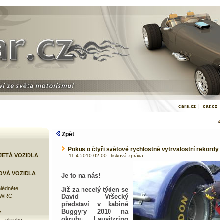
cars.cz
|
car.cz
Zpět
Pokus o čtyři světové rychlostně vytrvalostní rekordy 
JETÁ VOZIDLA
11.4.2010 02:00 - tisková zpráva
OVÁ VOZIDLA
Je to na nás!
lédněte
Již za necelý týden se
e WRC
David Vršecký
představí v kabině
Buggyry 2010 na
y
okruhu Lausitzring
 - okruhy