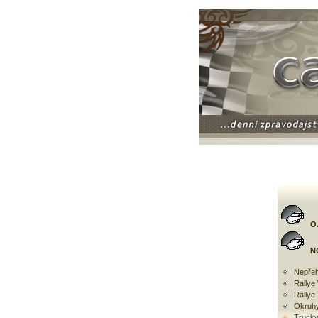
O
N
Nepřeh
Rally
Rallye
Okruh
Trucky