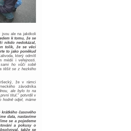
jsou ale na jakékoli
edem k tomu, že se
i nikdo nedokázal,
n tolik, že se věci
rte to jako poněkud
alivoda, který odmítl
 médií i veřejnosti.
, sami ho vůči sobě
a těšit se z hezkého
 Vršecký, že v rámci
meckého závodníka
nou, ale bylo to na
rvní titul
," potvrdil v
o hodně odjel, máme
ě krátkého časového
íme data, nastavíme
líme se a pojedeme
stování a pokusy o
bsolvoval, takže se