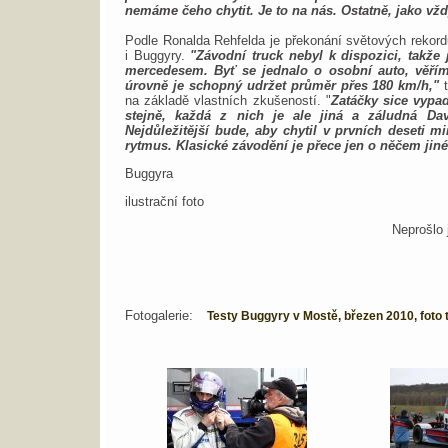
nemáme čeho chytit. Je to na nás. Ostatně, jako vžd
Podle Ronalda Rehfelda je překonání světových rekord
i Buggyry.
"Závodní truck nebyl k dispozici, takže
mercedesem. Byť se jednalo o osobní auto, věřím
úrovně je schopný udržet průměr přes 180 km/h,"
t
na základě vlastních zkušeností. "
Zatáčky sice vypad
stejně, každá z nich je ale jiná a záludná Dav
Nejdůležitější bude, aby chytil v prvních deseti m
rytmus. Klasické závodění je přece jen o něčem jin
Buggyra
ilustrační foto
Neprošlo 
Fotogalerie:
Testy Buggyry v Mostě, březen 2010, foto