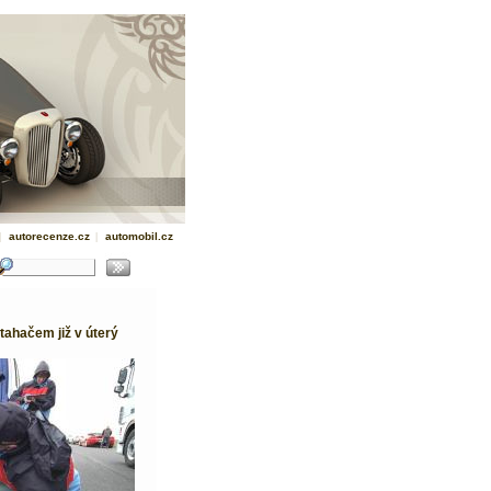
|
autorecenze.cz
|
automobil.cz
tahačem již v úterý