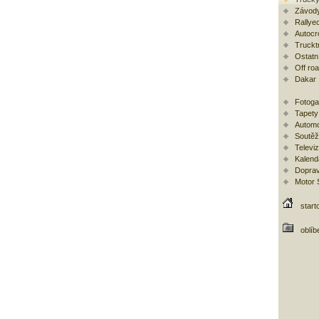
Závody
Rallye
Autocr
Trucktr
Ostatní
Off ro
Dakar
Fotoga
Tapety
Automo
Soutěž
Televi
Kalend
Doprav
Motor
start
oblíb