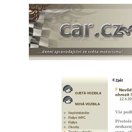
Zpět
Nevlí
OJETÁ VOZIDLA
ohrozit !
12.4.2010
NOVÁ VOZIDLA
Vše podl
Nepřehlédněte
Rallye WRC
Přestož
Rallye
neukaz
Okruhy
svou vl
Trucky - okruhy