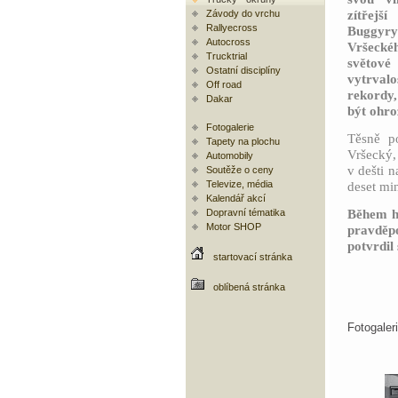
zítře
Závody do vrchu
Rallyecross
Buggyr
Autocross
Vršecké
Trucktrial
světové
Ostatní disciplíny
vytrvalo
Off road
rekordy
Dakar
být ohro
Fotogalerie
Těsně p
Tapety na plochu
Vršecký,
Automobily
v dešti 
Soutěže o ceny
Televize, média
deset min
Kalendář akcí
Během ho
Dopravní tématika
Motor SHOP
pravděpo
potvrdil
startovací stránka
oblíbená stránka
Fotogale