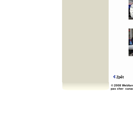
Zpět
© 2008 Webfarm
pas cher
cana