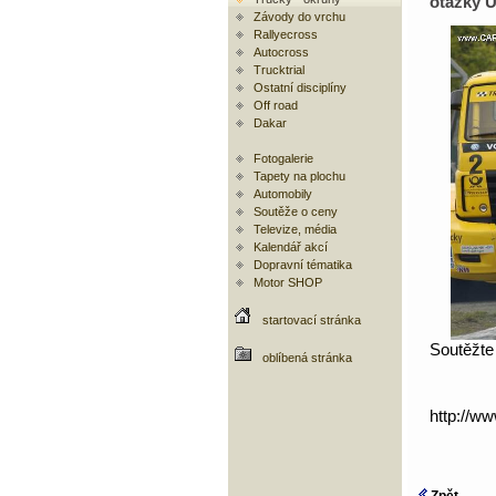
otázky U
Závody do vrchu
Rallyecross
Autocross
Trucktrial
Ostatní disciplíny
Off road
Dakar
Fotogalerie
Tapety na plochu
Automobily
Soutěže o ceny
Televize, média
Kalendář akcí
Dopravní tématika
Motor SHOP
startovací stránka
Soutěžte
oblíbená stránka
http://w