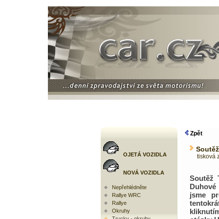
Zpět
Soutěž
OJETÁ VOZIDLA
tisková z
NOVÁ VOZIDLA
Soutěž 
Duhové 
Nepřehlédněte
jsme pr
Rallye WRC
tentokrá
Rallye
kliknut
Okruhy
Trucky - okruhy