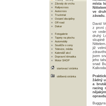
místa l
Závody do vrchu
Nittele
Rallyecross
ve druh
Autocross
Trucktrial
závadu.
Ostatní disciplíny
Off road
David V
Dakar
z první 
ve vede
Fotogalerie
druhý Lv
Tapety na plochu
skupině
Automobily
Nittele
Soutěže o ceny
již velm
Televize, média
zdravého
Kalendář akcí
jsem sna
Dopravní tématika
jeho tah
Motor SHOP
snad Bu
Kalivoda
startovací stránka
Praktic
oblíbená stránka
žádný u
a brutá
racing 
nějakým
opravdu
Buggyra