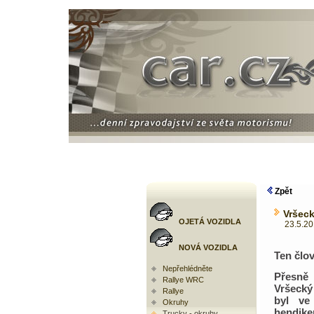
Zpět
Vršeck
OJETÁ VOZIDLA
23.5.2011
NOVÁ VOZIDLA
Ten člo
Nepřehlédněte
Přesně 
Rallye WRC
Vršecký
Rallye
byl ve
Okruhy
hendike
Trucky - okruhy