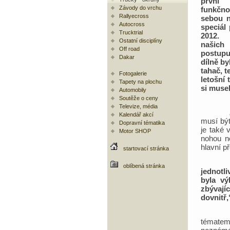
prvn
Závody do vrchu
funkčn
Rallyecross
sebou n
Autocross
speciál
Trucktrial
2012.
Ostatní disciplíny
našich
Off road
postupu
Dakar
dílně by
tahač, t
Fotogalerie
letošní 
Tapety na plochu
si muse
Automobily
Soutěže o ceny
Televize, média
„Nárazn
Kalendář akcí
musí být
Dopravní tématika
je také 
Motor SHOP
nohou n
hlavní p
startovací stránka
oblíbená stránka
jednotl
byla vý
zbývají
dovnitř,
Nejen 
tématem 