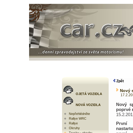
Zpět
Nový s
OJETÁ VOZIDLA
17.2.2012
Nový sp
NOVÁ VOZIDLA
poprvé 
Nepřehlédněte
15.2.201
Rallye WRC
První
Rallye
nasta
Okruhy
Trucky - okruhy