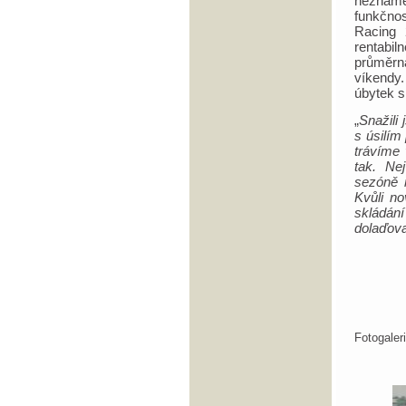
neznámém
funkčno
Racing 
rentabiln
průměrn
víkendy
úbytek s
„
Snažili
s úsilím
trávíme
tak. Ne
sezóně n
Kvůli n
skládán
dolaďova
Fotogale