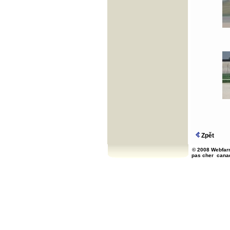
Zpět
© 2008 Webfarm
pas cher
cana