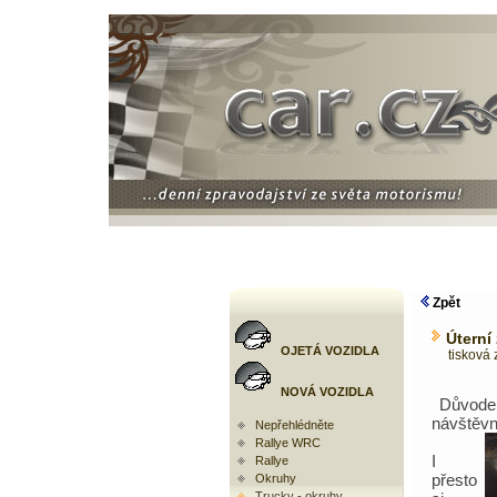
Zpět
Úterní
OJETÁ VOZIDLA
tisková 
NOVÁ VOZIDLA
Důvodem
návštěvn
Nepřehlédněte
Rallye WRC
I
Rallye
přesto
Okruhy
Trucky - okruhy