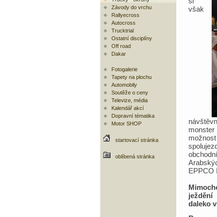
si
Závody do vrchu
však
Rallyecross
Autocross
Trucktrial
Ostatní disciplíny
Off road
Dakar
Fotogalerie
Tapety na plochu
Automobily
Soutěže o ceny
Televize, média
Kalendář akcí
Dopravní tématika
návštěvn
Motor SHOP
monster
možnost
startovací stránka
spolujezd
obchodn
oblíbená stránka
Arabskýc
EPPCO M
Mimocho
ježdění
daleko v