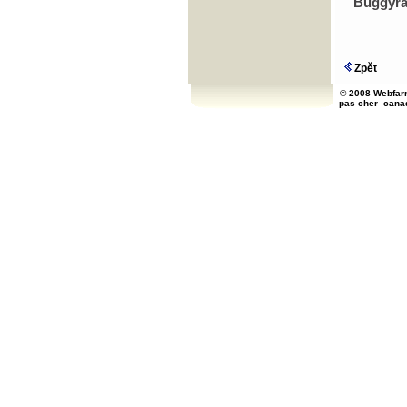
Buggyr
Zpět
© 2008 Webfarm
pas cher
cana