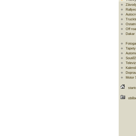
Závody
Rallye
Autocr
Trucktr
Ostatní
Off ro
Dakar
Fotoga
Tapety
Automo
Soutěž
Televi
Kalend
Doprav
Motor
start
oblíb