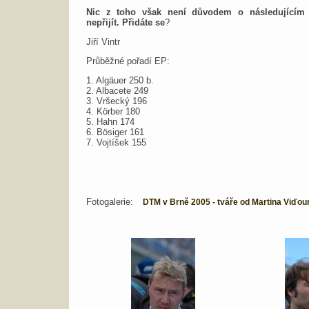
Nic z toho však není důvodem o následujícím
nepřijít. Přidáte se
?
Jiří Vintr
Průběžné pořadí EP:
1. Algäuer 250 b.
2. Albacete 249
3. Vršecký 196
4. Körber 180
5. Hahn 174
6. Bösiger 161
7. Vojtíšek 155
Fotogalerie:
DTM v Brně 2005 - tváře od Martina Viďou