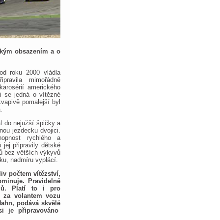
eckým obsazením a o
od roku 2000 vládla
ipravila mimořádně
karosérií amerického
i se jedná o vítězné
kvapivě pomalejší byl
.
l do nejužší špičky a
ou jezdecku dvojici.
hopnost rychlého a
jej připravily dětské
dů bez větších výkyvů
lku, nadmíru vyplácí.
iv počtem vítězství,
ominuje. Pravidelně
ů. Platí to i pro
al za volantem vozu
ahn, podává skvělé
si je připravováno