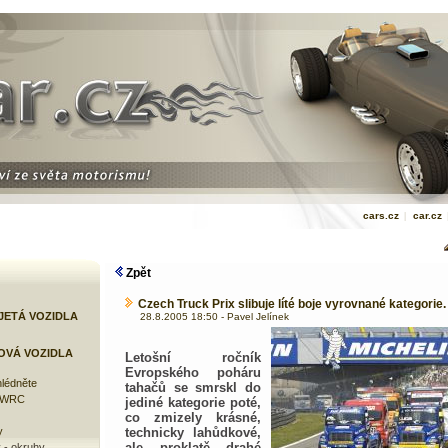
cars.cz
|
car.cz
Zpět
Czech Truck Prix slibuje líté boje vyrovnané kategorie.
JETÁ VOZIDLA
28.8.2005 18:50 - Pavel Jelínek
OVÁ VOZIDLA
Letošní ročník
Evropského poháru
lédněte
tahačů se smrskl do
e WRC
jediné kategorie poté,
co zmizely krásné,
y
technicky lahůdkové,
ale proklatě drahé
 - okruhy