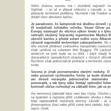
Velmi slušnou sezonu má i služebně nejstarší če
Vojtíšek - i on už si připsal vítězství v závodě, o 
připravily technické problémy. Nicméně i tak Frankie s
dotáhl mezi absolutní špičku.
Je paradoxem, že šampionát má skvělou úroveň i 
tří medailistů loňského ročníku. Stuart Oliver po
Evropy nastoupil do věznice výkon trestu a v týmu
nahradil zkušený švýcarský supertrucker Markus B
ukončil kariéru a předal volant svého vozu Albace
výrazně napomáhá technickým zabezpečením
. No 
této sezoně přednost světovému šampionátu cestovníc
však uvidíme za volantem třetí Buggyry. Při Lackově 
ambicích se jistě bude na co těšit, i když mladý 
dosavadních sporadických účastech z různých důvodů
Rychlost však jednoznačně prokázal a technické záze
svoje.
Sezona je jinak poznamenána starými neduhy. O n
nebo posunutí rychlostního limitu se bude diskut
ani dosud nezaujala jednoznačné stanovisko
pneumatik, a tak týmy stále hledají optimální řešen
komisaři občas rozhodují na základě toho, jak se pr
Ani termínový kalendář letos není bez chyby. Všichni u
na špatném a zejména příliš vzdáleném okruhu v Alas
trápí nepravidelně rozložené termíny závodů - ať 
jihoevropskou štaci nebo příliš volné letní období, kd
nejvíc chodí.