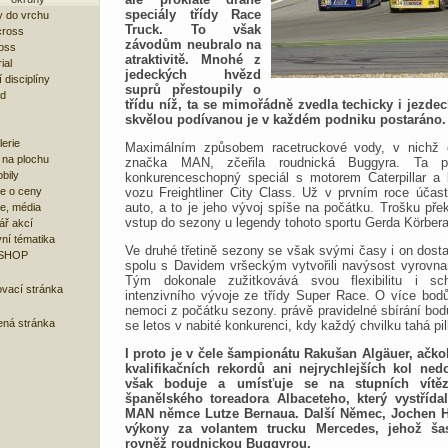
speciály třídy Race
 do vrchu
Truck. To však
cross
závodům neubralo na
oss
atraktivitě. Mnohé z
ial
jedeckých hvězd
 disciplíny
suprů přestoupily o
ad
třídu níž, ta se mimořádně zvedla techicky i jezd
skvělou podívanou je v každém podniku postaráno.
lerie
Maximálním způsobem racetruckové vody, v nichž 
 na plochu
značka MAN, zčeřila roudnická Buggyra. Ta př
bily
konkurenceschopný speciál s motorem Caterpillar a 
e o ceny
vozu Freightliner City Class. Už v prvním roce účast
auto, a to je jeho vývoj spíše na počátku. Trošku pře
ze, média
vstup do sezony u legendy tohoto sportu Gerda Körbera
ář akcí
ní tématika
Ve druhé třetině sezony se však svými časy i on dosta
 SHOP
spolu s Davidem vršeckým vytvořili navýsost vyrovnan
Tým dokonale zužitkovává svou flexibilitu i sc
ovací stránka
intenzivního vývoje ze třídy Super Race. O více bodů 
nemoci z počátku sezony. právě pravidelné sbírání bo
ená stránka
se letos v nabité konkurenci, kdy každý chvilku tahá pi
I proto je v čele šampionátu Rakušan Algäuer, ačkol
kvalifikačních rekordů ani nejrychlejších kol ned
však boduje a umísťuje se na stupních vítěz
španělského toreadora Albaceteho, který vystříd
MAN němce Lutze Bernaua. Další Němec, Jochen H
výkony za volantem trucku Mercedes, jehož ša
rovněž roudnickou Buggyrou.