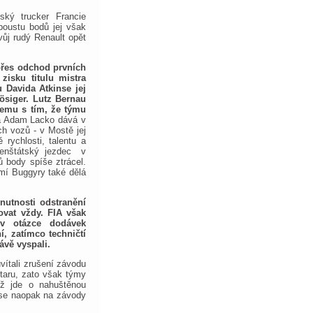
ský trucker Francie
spoustu bodů jej však
vůj rudý Renault opět
přes odchod prvních
 zisku titulu mistra
 Davida Atkinse jej
ösiger. Lutz Bernau
temu s tím, že týmu
a Adam Lacko dává v
h vozů - v Mostě jej
rychlosti, talentu a
frenštátský jezdec v
 body spíše ztrácel.
mí Buggyry také dělá
utnosti odstranění
ovat vždy. FIA však
 v otázce dodávek
í, zatímco techničtí
ávě vyspali.
vítali zrušení závodu
taru, zato však týmy
už jde o nahuštěnou
y se naopak na závody