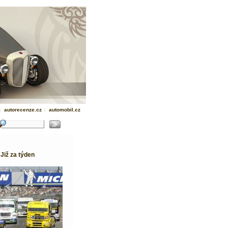
|
autorecenze.cz
|
automobil.cz
 Již za týden