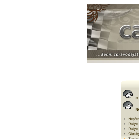
O
N
Nepřeh
Rally
Rallye
Okruh
Trucky