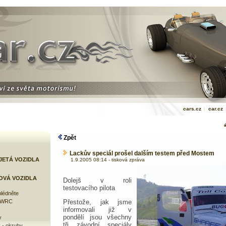
cars.cz
|
car.cz
Zpět
Lackův speciál prošel dalším testem před Mostem
JETÁ VOZIDLA
1.9.2005 08:14 - tisková zpráva
OVÁ VOZIDLA
Dolejš v roli
testovacího pilota
lédněte
e WRC
Přestože, jak jsme
informovali již v
pondělí jsou všechny
y
tři závodní speciály
 - okruhy