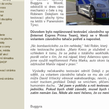
Buggyra v Mostě,
 do vrchu
odskočili si dnes ráno
cross
mechanici v čele s ing.
oss
Robinem Dolejšem na
ial
testovací plochy týmu
 disciplíny
na letišti v Panenském
ad
Týnci.
Důvodem bylo neplánované testování závodního sp
lerie
(Internet Expres Prima Team), který se v Mostě 
 na plochu
volantem závodního tahače potřetí a naposled.
bily
„
Nic bombastického za tím nehledej
,“ řekl Robin, který
e o ceny
role testovacího jezdce. „
Mario Kress je služebně 
ze, média
vzhledem k tomu, že se jedná o totálního workholi
ář akcí
pozdě večer s tím, že má nápad, který Adamovu speciá
ní tématika
jsme využili nepřítomnosti Petra Marka, auto skoro taj
 SHOP
odzkoušet Mariův nápad v praxi
."
ovací stránka
Výsledky nečekaného testování odmítl Dolejš z po
sdělit, za volantem závodního tahače se mu ale cel
může David Vršecký věnovat wakeboardingu, nevím, 
ená stránka
svézt truckem
,„prohlásil Dolejš se smíchem, přiče
humorném duchu.. “
Jel jsem v poklidu a roli testova
jedničku. Pokud bych chtěl závodit, musel bych 
zatím nemám čas. Nikde ale není řečeno, že co není, 
Buggyra