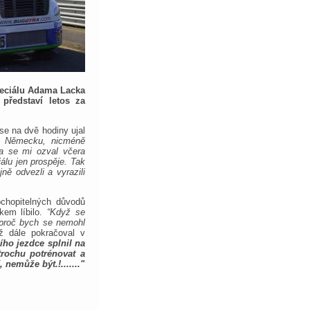
eciálu Adama Lacka
představí letos za
 se na dvě hodiny ujal
v Německu, nicméně
ka se mi ozval včera
lu jen prospěje. Tak
ně odvezli a vyrazili
chopitelných důvodů
kem líbilo.
“Když se
proč bych se nemohl
mž dále pokračoval v
cího jezdce splnil na
trochu potrénovat a
nemůže být.!......."