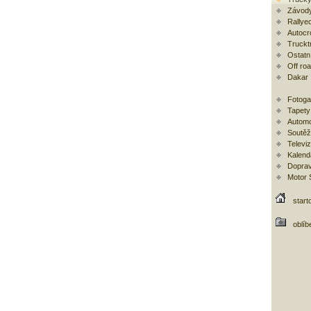
Závody
Rallye
Autocr
Trucktr
Ostatní
Off ro
Dakar
Fotoga
Tapety
Automo
Soutěž
Televi
Kalend
Doprav
Motor
start
oblíb