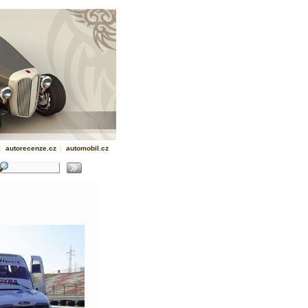
|
autorecenze.cz
|
automobil.cz