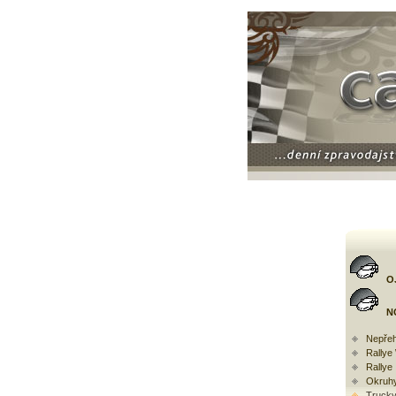
O
N
Nepřeh
Rally
Rallye
Okruh
Trucky