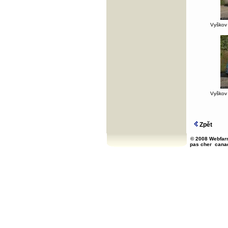
Vyškov 
Vyškov 
Zpět
© 2008 Webfarm
pas cher
cana