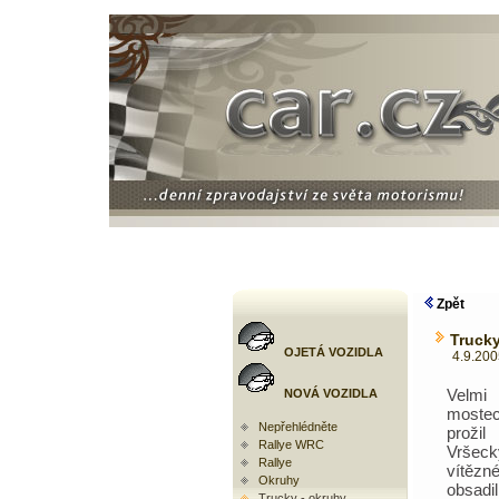
Zpět
Trucky
OJETÁ VOZIDLA
4.9.2005 
Velmi
NOVÁ VOZIDLA
moste
Nepřehlédněte
prož
Rallye WRC
Vršeck
Rallye
vítězné
Okruhy
obsa
Trucky - okruhy