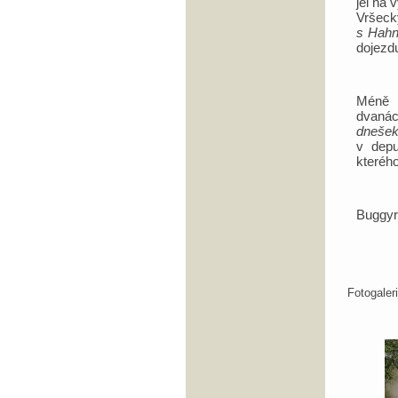
jel na
Vršeck
s Hahn
dojezdu
Méně s
dvanác
dnešek
v depu
kterého
Buggy
Fotogale