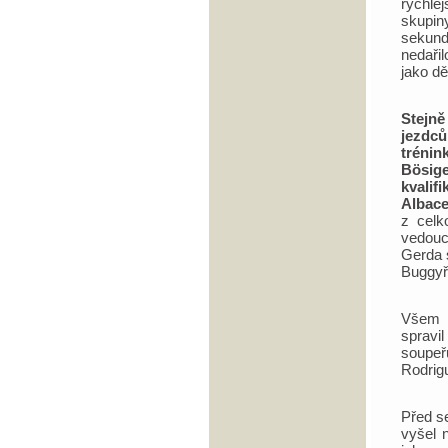
rychle
skupiny
sekund
nedařil
jako dě
Stejně
jezdc
trénin
Bösig
kvalif
Albace
z celk
vedouc
Gerda s
Buggyř
Všem p
spravi
soupeř
Rodrigu
Před s
vyšel 