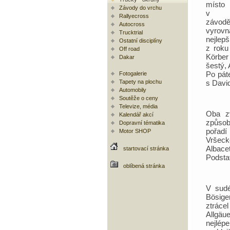
místo
Závody do vrchu
v po
Rallyecross
závodě
Autocross
vyro
Trucktrial
nejle
Ostatní disciplíny
z roku
Off road
Körbe
Dakar
šestý,
Po pát
Fotogalerie
Tapety na plochu
s Davi
Automobily
Soutěže o ceny
Televize, média
Oba zv
Kalendář akcí
způso
Dopravní tématika
pořadí
Motor SHOP
Vršeck
Albac
startovací stránka
Podstat
oblíbená stránka
V sudé
Bösiger
ztráce
Allgäu
nejlép